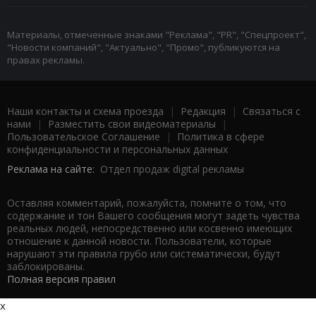
Материалы, отмеченные знаками "Реклама", "PR", "Спецпроект",
"Новости компаний", "Актуально", "Промо", публикуются на
правах рекламы.
Наши контакты и схема проезда
|
Редакция
|
Связаться с
нами
|
Разместить свои видеоматериалы
|
Пользовательское Соглашение
|
Политика в сфере
конфиденциальности и персональных данных
Реклама на сайте:
Отдел продаж digital рекламы
Оставляя комментарий, пожалуйста, помните о том, что
содержание и тон Вашего сообщения могут задеть чувства
реальных людей, непосредственно или косвенно имеющих
отношение к данной новости. Пользователи, которые
нарушают эти правила грубо или систематически, будут
заблокированы.
Полная версия правил
x