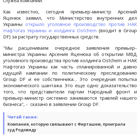
служба компании.
Как известно, сегодня премьер-министр Арсений
Яценюк заявил, что Министерство внутренних дел
Украины
открыло уголовное производство против НАК
Нафтогаз Украины и холдинга Ostchem
(входит в Group
DF) за растрату государственных средств.
"Мы расцениваем очередное заявления премьер-
министра Украины Арсения Яценюка об открытии МВД
уголовного производства против холдинга Ostchem и НАК
Нафтогаз Украины как часть спланированной и давно
идущей кампании по политическому преследованию
Group DF и ее собственника… Это очередная попытка
экономического шантажа. Это еще одно доказательство
того, что представители партии Народный фронт и
премьер-министр системно занимаются травлей нашего
бизнеса", - сказано в заявлении Group DF.
Читай также:
Компания, которую связывают с Фирташем, проиграла
суд Родовиду