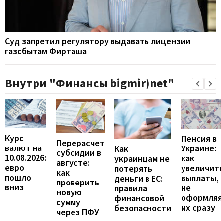
Суд запретил регулятору выдавать лицензии
газсбытам Фирташа
Внутри "Финансы bigmir)net"
Курс
Пенсия в
Перерасчет
валют на
Украине:
Как
субсидии в
10.08.2026:
как
украинцам не
августе:
евро
увеличит
потерять
как
пошло
выплаты,
деньги в ЕС:
проверить
вниз
не
правила
новую
оформля
финансовой
сумму
их сразу
безопасности
через ПФУ