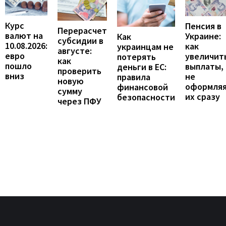
Курс
Пенсия в
Перерасчет
валют на
Украине:
Как
субсидии в
10.08.2026:
как
украинцам не
августе:
евро
увеличит
потерять
как
пошло
выплаты,
деньги в ЕС:
проверить
вниз
не
правила
новую
оформля
финансовой
сумму
их сразу
безопасности
через ПФУ