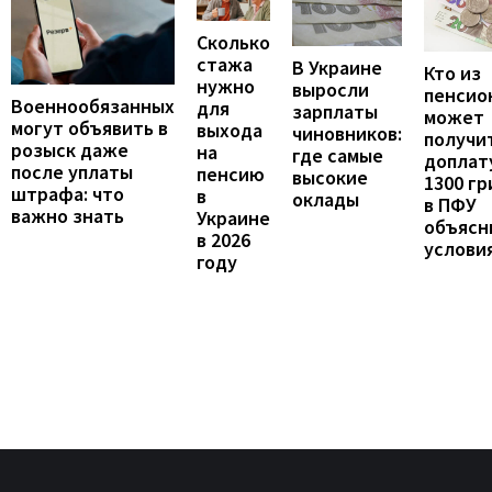
Сколько
стажа
В Украине
Кто из
нужно
выросли
пенсио
Военнообязанных
для
зарплаты
может
могут объявить в
выхода
чиновников:
получи
розыск даже
на
где самые
доплат
после уплаты
пенсию
высокие
1300 гр
штрафа: что
в
оклады
в ПФУ
важно знать
Украине
объясн
в 2026
услови
году