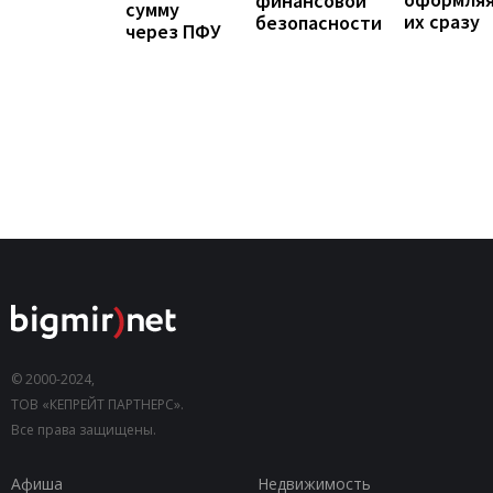
финансовой
сумму
их сразу
безопасности
через ПФУ
© 2000-2024,
ТОВ «КЕПРЕЙТ ПАРТНЕРС».
Все права защищены.
Афиша
Недвижимость