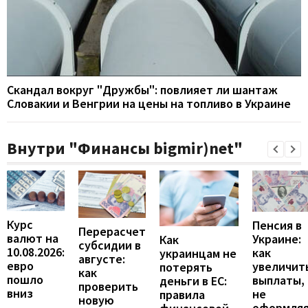
Скандал вокруг "Дружбы": повлияет ли шантаж
Словакии и Венгрии на цены на топливо в Украине
Внутри "Финансы bigmir)net"
Курс
Пенсия в
Перерасчет
валют на
Украине:
Как
субсидии в
10.08.2026:
как
украинцам не
августе:
евро
увеличит
потерять
как
пошло
выплаты,
деньги в ЕС:
проверить
вниз
не
правила
новую
оформля