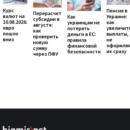
Курс
Пенсия в
Перерасчет
валют на
Украине:
Как
субсидии в
10.08.2026:
как
украинцам не
августе:
евро
увеличит
потерять
как
пошло
выплаты,
деньги в ЕС:
проверить
вниз
не
правила
новую
оформля
финансовой
сумму
их сразу
безопасности
через ПФУ