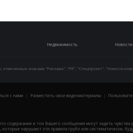
Недвижимость
Новости
 отмеченные знаками "Реклама", "PR", "Спецпроект", "Новости комп
ться с нами
|
Разместить свои видеоматериалы
|
Пользовате
что содержание и тон Вашего сообщения могут задеть чувства 
 которые нарушают эти правила грубо или систематически, буд