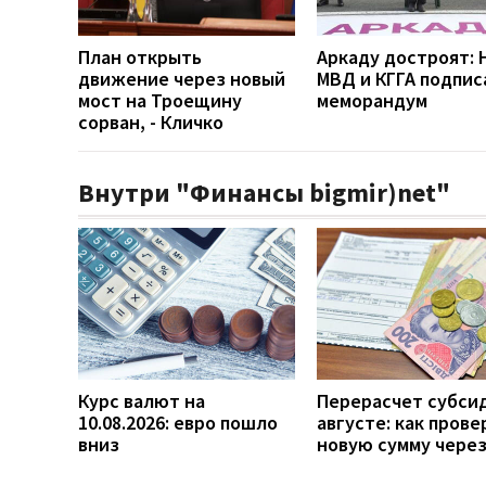
План открыть
Аркаду достроят: 
движение через новый
МВД и КГГА подпис
мост на Троещину
меморандум
сорван, - Кличко
Внутри "Финансы bigmir)net"
Курс валют на
Перерасчет субси
10.08.2026: евро пошло
августе: как прове
вниз
новую сумму чере