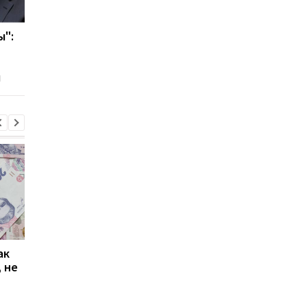
ы":
Кличко о возможной
Киевляне, нарушив
взятке в КГГА: Я никого
карантин, уже
покрывать не буду
заплатили 100 тыс гр
ы
Кличко
ак
Проезд по 30 грн в
Выплата 3100 грн ко
 не
Киеве: почему
Дню Независимости
работники с низкими
кому нужно подать
зарплатами уходят с
заявление в ПФУ