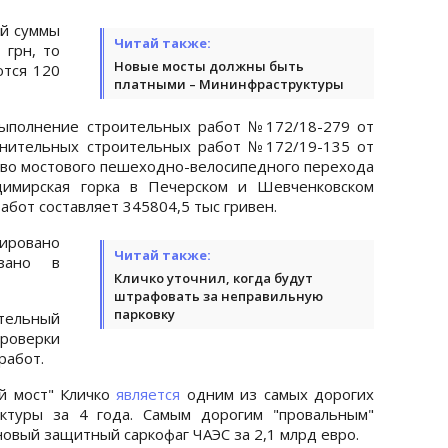
ей суммы
Читай также:
 грн, то
Новые мосты должны быть
тся 120
платными – Мининфраструктуры
выполнение строительных работ №172/18-279 от
лнительных строительных работ №172/19-135 от
ство мостового пешеходно-велосипедного перехода
имирская горка в Печерском и Шевченковском
абот составляет 345804,5 тыс гривен.
ировано
Читай также:
азано в
Кличко уточнил, когда будут
штрафовать за неправильную
парковку
тельный
роверки
работ.
ый мост" Кличко
является
одним из самых дорогих
уктуры за 4 года. Самым дорогим "провальным"
новый защитный саркофаг ЧАЭС за 2,1 млрд евро.