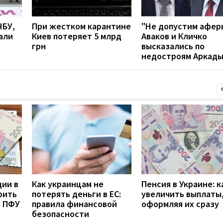
НБУ,
При жестком карантине
"Не допустим афер
али
Киев потеряет 5 млрд
Аваков и Кличко
грн
высказались по
недостроям Аркад
дии в
Как украинцам не
Пенсия в Украине: к
рить
потерять деньги в ЕС:
увеличить выплаты,
з ПФУ
правила финансовой
оформляя их сразу
безопасности