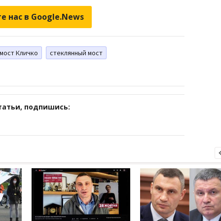
е нас в Google.News
мост Кличко
стеклянный мост
татьи, подпишись: