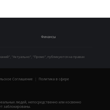
работы
Финансы
аний", "Актуально", "Промо", публикуются на правах
льское Соглашение
|
Политика в сфере
реальных людей, непосредственно или косвенно
ут заблокированы.