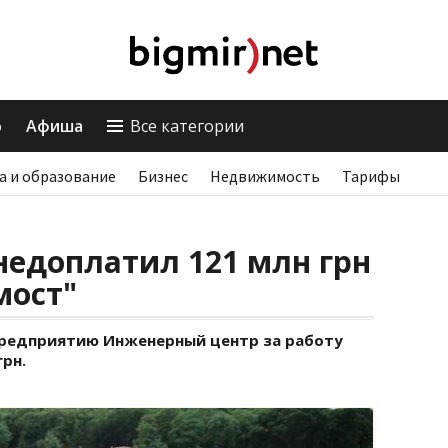
о
Афиша
Все категории
а и образование
Бизнес
Недвижимость
Тарифы
недоплатил 121 млн грн
мост"
предприятию Инженерный центр за работу
грн.