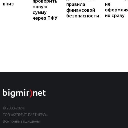
проверить
вниз
не
правила
новую
оформля
финансовой
сумму
их сразу
безопасности
через ПФУ
© 2000-2024,
ТОВ «КЕПРЕЙТ ПАРТНЕРС».
Все права защищены.