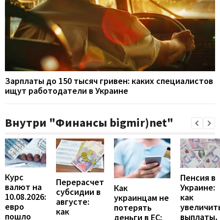
Зарплаты до 150 тысяч гривен: каких специалистов
ищут работодатели в Украине
Внутри "Финансы bigmir)net"
Курс
Пенсия в
Перерасчет
валют на
Украине:
Как
субсидии в
10.08.2026:
как
украинцам не
августе:
евро
увеличит
потерять
как
пошло
выплаты,
деньги в ЕС: