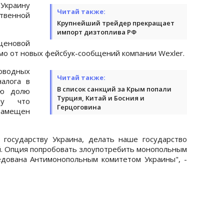
Украину
Читай также:
твенной
Крупнейший трейдер прекращает
импорт дизтоплива РФ
ценовой
имо от новых фейсбук-сообщений компании Wexler.
оводных
Читай также:
налога в
В список санкций за Крым попали
ую долю
Турция, Китай и Босния и
му что
Герцоговина
замещен
 государству Украина, делать наше государство
ой. Опция попробовать злоупотребить монопольным
едована Антимонопольным комитетом Украины", -