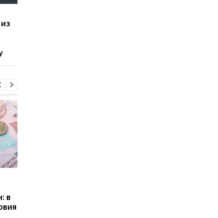
Amazon отменяет
Как китайские
 из
заказы на товары из
продавцы реагируют
Китая и Азии из-за
пошлины Трампа
тарифов Трампа
у
Пенсии для украинцев в
Банки усилили
Польше: кто может
контроль переводов:
: в
получать выплаты
какие операции мог
овия
заблокировать карт