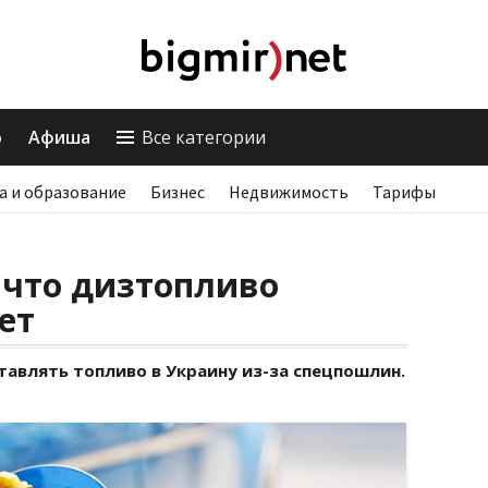
о
Афиша
Все категории
а и образование
Бизнес
Недвижимость
Тарифы
 что дизтопливо
ет
тавлять топливо в Украину из-за спецпошлин.