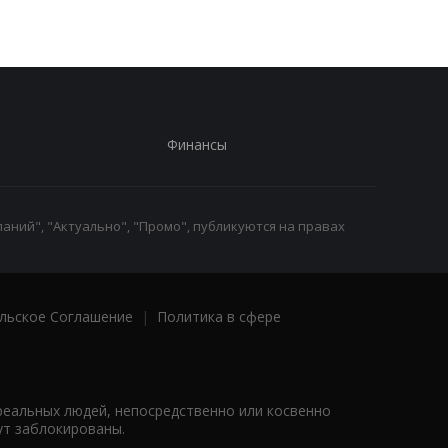
Финансы
аний", "Актуально", "Промо", публикуются на правах
льское Соглашение
|
Политика в сфере
реальных людей, непосредственно или косвенно
ут заблокированы.