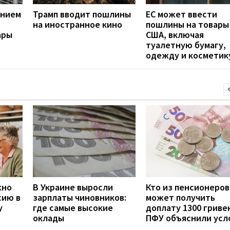
ением
Трамп вводит пошлины
ЕС может ввести
на иностранное кино
пошлины на товары
ары
США, включая
туалетную бумагу,
одежду и косметик
жно
В Украине выросли
Кто из пенсионеров
сию в
зарплаты чиновников:
может получить
у
где самые высокие
доплату 1300 гривен
оклады
ПФУ объяснили усл