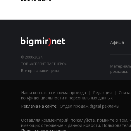
Афиша
© 2000-2024,
ТОВ «КЕПРЕЙТ ПАРТНЕРС».
Материалы,
Все права защищены.
рекламы.
Наши контакты и схема проезда
|
Редакция
|
Связа
конфиденциальности и персональных данных
Реклама на сайте:
Отдел продаж digital рекламы
Оставляя комментарий, пожалуйста, помните о том, 
имеющих отношение к данной новости. Пользователи,
Полная версия правил