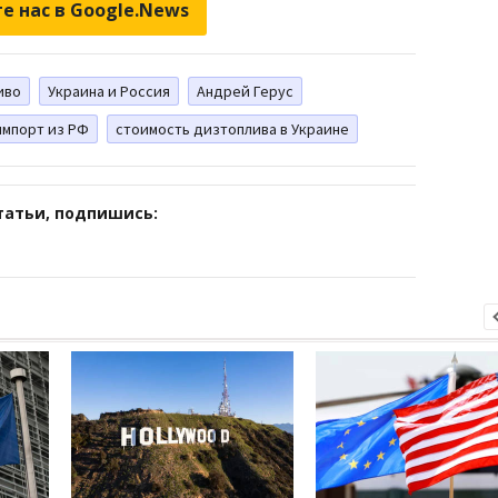
е нас в Google.News
иво
Украина и Россия
Андрей Герус
импорт из РФ
стоимость дизтоплива в Украине
татьи, подпишись: