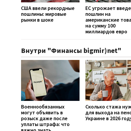
США ввели рекордные
ЕС угрожает введ
пошлины: мировые
пошлин на
рынки в шоке
американские тов
на сумму 100
миллиардов евро
Внутри "Финансы bigmir)net"
Военнообязанных
Сколько стажа ну
могут объявить в
для выхода на пен
розыск даже после
Украине в 2026 год
уплаты штрафа: что
важно знать