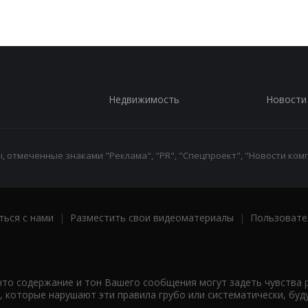
Недвижимость
Новости
 отмеченные знаками "Реклама", "PR", "Спецпроект", "Новости комп
ться с нами
|
Разместить свои видеоматериалы
|
Пользовате
что содержание и тон Вашего сообщения могут задеть чувства 
 которые нарушают эти правила грубо или систематически, буд