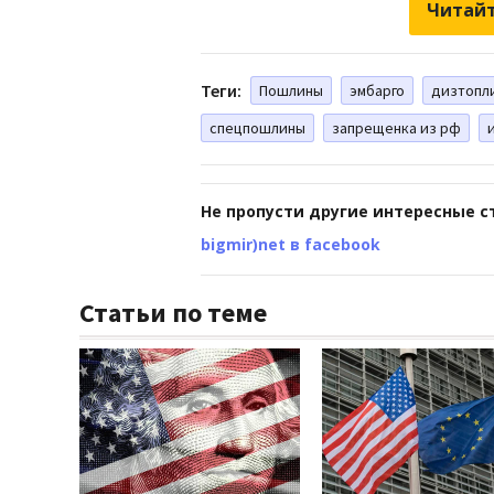
Читайт
Теги:
Пошлины
эмбарго
дизтопл
спецпошлины
запрещенка из рф
Не пропусти другие интересные с
bigmir)net в facebook
Статьи по теме