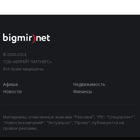
© 2000-2024,
ТОВ «КЕПРЕЙТ ПАРТНЕРС».
Все права защищены.
Афиша
Недвижимость
Новости
Финансы
Материалы, отмеченные знаками "Реклама", "PR", "Спецпроект",
"Новости компаний", "Актуально", "Промо", публикуются на
правах рекламы.