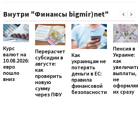
Внутри "Финансы bigmir)net"
Курс
Пенсия в
Перерасчет
валют на
Украине:
Как
субсидии в
10.08.2026:
как
украинцам не
августе:
евро
увеличит
потерять
как
пошло
выплаты,
деньги в ЕС:
проверить
вниз
не
правила
новую
оформля
финансовой
сумму
их сразу
безопасности
через ПФУ