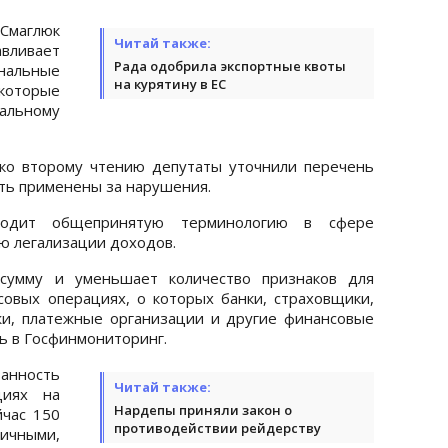
маглюк
Читай также:
авливает
Рада одобрила экспортные квоты
альные
на курятину в ЕС
которые
льному
 ко второму чтению депутаты уточнили перечень
ыть применены за нарушения.
водит общепринятую терминологию в сфере
ю легализации доходов.
 сумму и уменьшает количество признаков для
овых операциях, о которых банки, страховщики,
и, платежные организации и другие финансовые
ь в Госфинмониторинг.
анность
Читай также:
циях на
Нардепы приняли закон о
йчас 150
противодействии рейдерству
ичными,