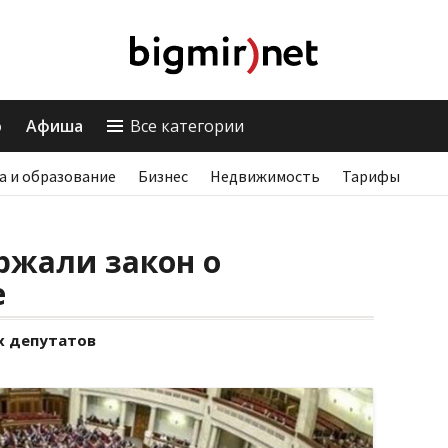
о
Афиша
Все категории
а и образование
Бизнес
Недвижимость
Тарифы
ржали закон о
е
х депутатов