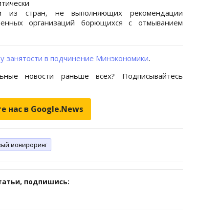
итически
и из стран, не выполняющих рекомендации
венных организаций борющихся с отмыванием
у занятости в подчинение Минэкономики
.
ьные новости раньше всех? Подписывайтесь
е нас в Google.News
ый монироринг
татьи, подпишись: