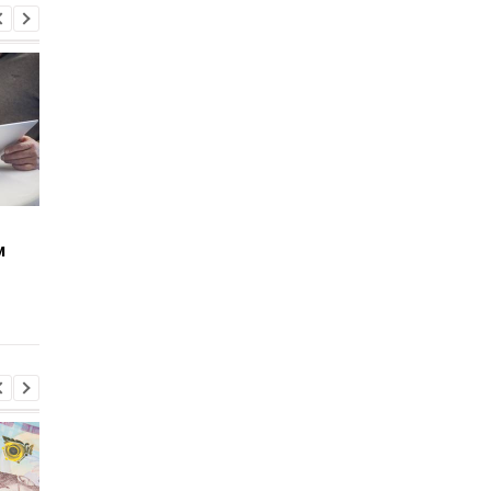
Парламент
Борьба с контрабанд
м
проголосовал за
В Раде
поднятие пенсий
зарегистрировали
“чернобыльцам”
президентский
законопроект