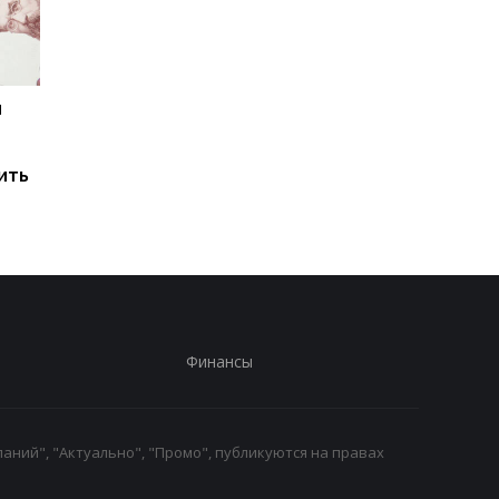
и
Мировые запасы
Остановка морского
топлива почти
коридора может
исчерпаны: эксперт
привести к снижени
ить
предупредил о рисках
производства
для Украины
железной руды
Финансы
аний", "Актуально", "Промо", публикуются на правах