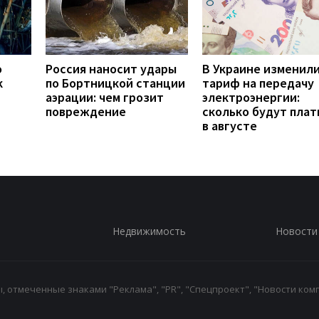
о
Россия наносит удары
В Украине изменил
к
по Бортницкой станции
тариф на передачу
аэрации: чем грозит
электроэнергии:
повреждение
сколько будут плат
в августе
Недвижимость
Новости
 отмеченные знаками "Реклама", "PR", "Спецпроект", "Новости комп