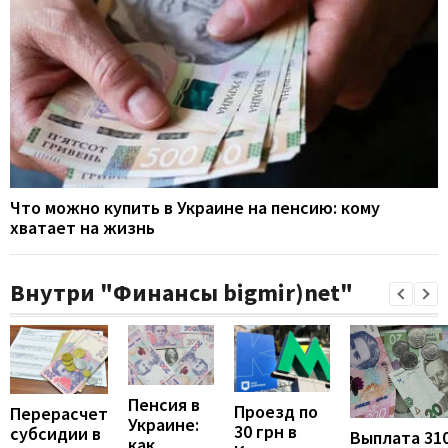
Что можно купить в Украине на пенсию: кому
хватает на жизнь
Внутри "Финансы bigmir)net"
Пенсия в
Проезд по
Перерасчет
Украине:
30 грн в
субсидии в
Выплата 31
как