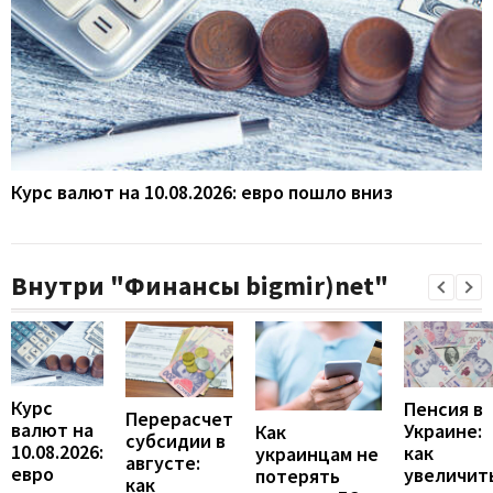
Курс валют на 10.08.2026: евро пошло вниз
Внутри "Финансы bigmir)net"
Курс
Пенсия в
Перерасчет
валют на
Украине:
Как
субсидии в
10.08.2026:
как
украинцам не
августе:
евро
увеличит
потерять
как