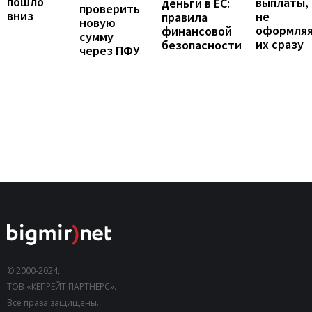
пошло
выплаты,
деньги в ЕС:
проверить
вниз
не
правила
новую
оформля
финансовой
сумму
их сразу
безопасности
через ПФУ
© 2000-2024,
ТОВ «КЕПРЕЙТ ПАРТНЕРС».
Все права защищены.