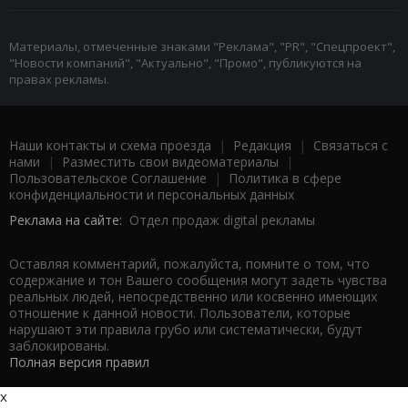
Материалы, отмеченные знаками "Реклама", "PR", "Спецпроект",
"Новости компаний", "Актуально", "Промо", публикуются на
правах рекламы.
Наши контакты и схема проезда
|
Редакция
|
Связаться с
нами
|
Разместить свои видеоматериалы
|
Пользовательское Соглашение
|
Политика в сфере
конфиденциальности и персональных данных
Реклама на сайте:
Отдел продаж digital рекламы
Оставляя комментарий, пожалуйста, помните о том, что
содержание и тон Вашего сообщения могут задеть чувства
реальных людей, непосредственно или косвенно имеющих
отношение к данной новости. Пользователи, которые
нарушают эти правила грубо или систематически, будут
заблокированы.
Полная версия правил
x