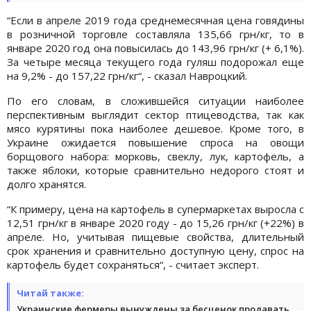
“Если в апреле 2019 года среднемесячная цена говядины
в розничной торговле составляла 135,66 грн/кг, то в
январе 2020 год она повысилась до 143,96 грн/кг (+ 6,1%).
За четыре месяца текущего года гуляш подорожал еще
на 9,2% - до 157,22 грн/кг“, - сказал Навроцкий.
По его словам, в сложившейся ситуации наиболее
перспективным выглядит сектор птицеводства, так как
мясо курятины пока наиболее дешевое. Кроме того, в
Украине ожидается повышение спроса на овощи
борщового набора: морковь, свеклу, лук, картофель, а
также яблоки, которые сравнительно недорого стоят и
долго хранятся.
“К примеру, цена на картофель в супермаркетах выросла с
12,51 грн/кг в январе 2020 году - до 15,26 грн/кг (+22%) в
апреле. Но, учитывая пищевые свойства, длительный
срок хранения и сравнительно доступную цену, спрос на
картофель будет сохраняться“, - считает эксперт.
Читай также:
Украинские фермеры вынуждены за бесценок продавать