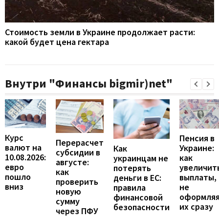
Стоимость земли в Украине продолжает расти:
какой будет цена гектара
Внутри "Финансы bigmir)net"
Курс
Пенсия в
Перерасчет
валют на
Украине:
Как
субсидии в
10.08.2026:
как
украинцам не
августе:
евро
увеличит
потерять
как
пошло
выплаты,
деньги в ЕС:
проверить
вниз
не
правила
новую
оформля
финансовой
сумму
их сразу
безопасности
через ПФУ