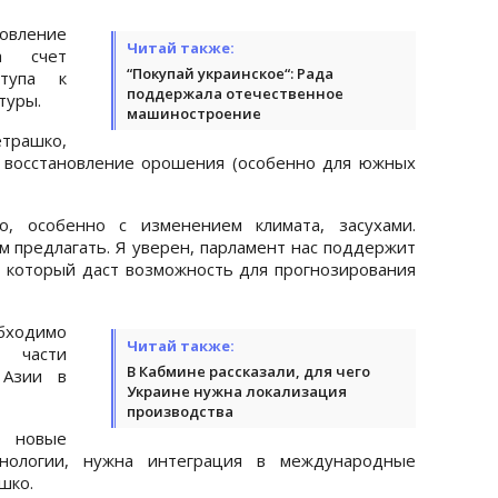
вление
Читай также:
а счет
“Покупай украинское“: Рада
ступа к
поддержала отечественное
туры.
машиностроение
етрашко,
 восстановление орошения (особенно для южных
о, особенно с изменением климата, засухами.
м предлагать. Я уверен, парламент нас поддержит
, который даст возможность для прогнозирования
бходимо
Читай также:
 части
В Кабмине рассказали, для чего
 Азии в
Украине нужна локализация
производства
 новые
хнологии, нужна интеграция в международные
шко.