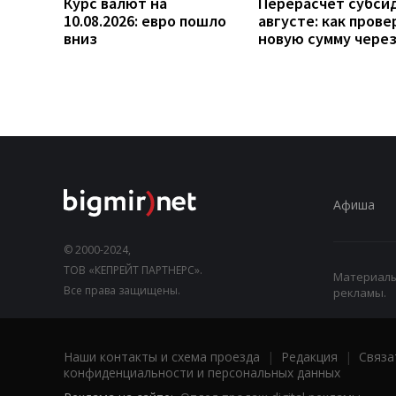
Курс валют на
Перерасчет субси
10.08.2026: евро пошло
августе: как прове
вниз
новую сумму чере
Афиша
© 2000-2024,
ТОВ «КЕПРЕЙТ ПАРТНЕРС».
Материалы,
Все права защищены.
рекламы.
Наши контакты и схема проезда
|
Редакция
|
Связа
конфиденциальности и персональных данных