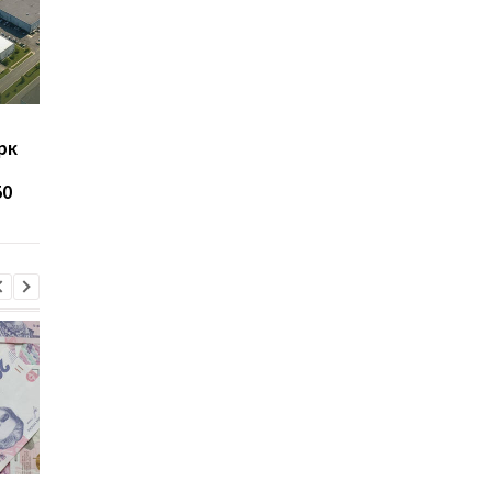
Прямые иностранные
Объемы украинского
рк
инвестиции в Украину
экспорта упали вдво
сократились на
50
четверть