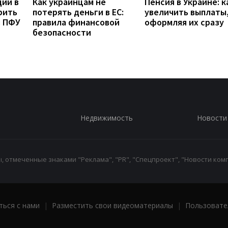
дии в
Как украинцам не
Пенсия в Украине: к
рить
потерять деньги в ЕС:
увеличить выплаты,
з ПФУ
правила финансовой
оформляя их сразу
безопасности
Недвижимость
Новости
 отмеченные знаками "Реклама", "PR", "Спецпроект", "Новости комп
ться с нами
|
Разместить свои видеоматериалы
|
Пользовате