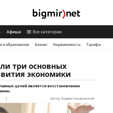
о
Афиша
Все категории
а и образование
Бизнес
Недвижимость
Тарифы
ли три основных
звития экономики
лавных целей является восстановление
аины.
|
Автор: Вадим Хлюдзинский