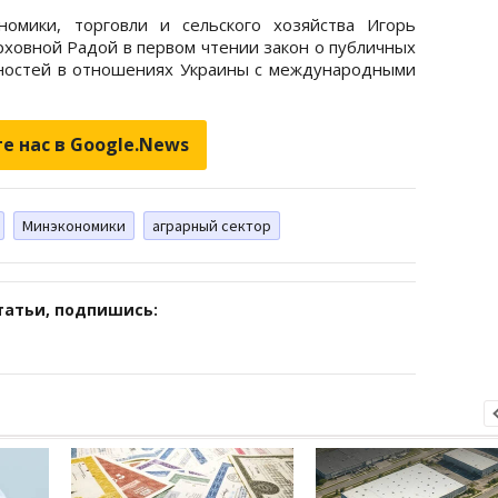
номики, торговли и сельского хозяйства Игорь
рховной Радой в первом чтении закон о публичных
жностей в отношениях Украины с международными
е нас в Google.News
Минэкономики
аграрный сектор
татьи, подпишись: