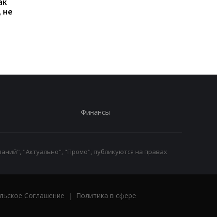
ак
Проезд по 30 грн в
Выплата 3100 грн ко
 не
Киеве: почему
Дню Независимости
работники с низкими
кому нужно подать
зарплатами уходят с
заявление в ПФУ
работы
Финансы
аний", "Актуально", "Промо", публикуются на правах
льское Соглашение
|
Политика в сфере