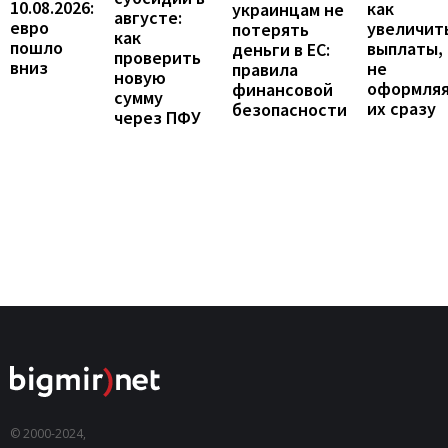
10.08.2026:
как
украинцам не
августе:
евро
увеличит
потерять
как
пошло
выплаты,
деньги в ЕС:
проверить
вниз
не
правила
новую
оформля
финансовой
сумму
их сразу
безопасности
через ПФУ
© 2000-2024,