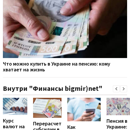
Что можно купить в Украине на пенсию: кому
хватает на жизнь
Внутри "Финансы bigmir)net"
Курс
Пенсия в
Перерасчет
валют на
Украине:
Как
субсидии в