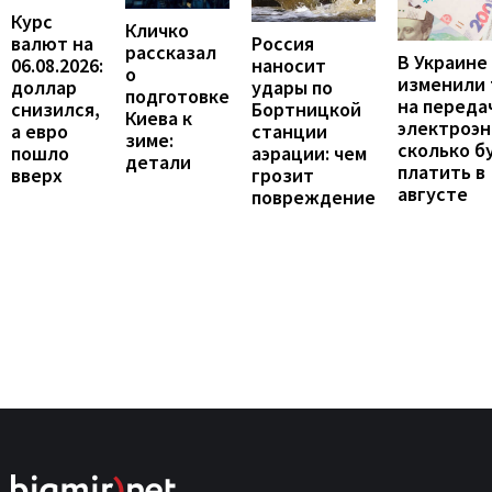
Курс
Кличко
валют на
Россия
рассказал
В Украине
06.08.2026:
наносит
о
изменили
доллар
удары по
подготовке
на переда
снизился,
Бортницкой
Киева к
электроэн
а евро
станции
зиме:
сколько б
пошло
аэрации: чем
детали
платить в
вверх
грозит
августе
повреждение