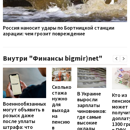
Россия наносит удары по Бортницкой станции
аэрации: чем грозит повреждение
Внутри "Финансы bigmir)net"
Сколько
стажа
В Украине
Кто из
нужно
выросли
пенсио
Военнообязанных
для
зарплаты
может
могут объявить в
выхода
чиновников:
получи
розыск даже
на
где самые
доплат
после уплаты
пенсию
высокие
1300 гр
штрафа: что
в
оклады
в ПФУ