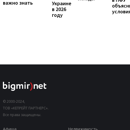
важно знать
Украине
объясн
в 2026
услови
году
© 2000-2024,
ТОВ «КЕПРЕЙТ ПАРТНЕРС».
Все права защищены.
Афиша
Недвижимость