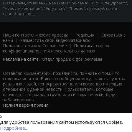
Материалы, отмеченные знаками "Реклама", "PR", "Спецпроект",
"Новости компаний", "Актуально", "Промо", публикуются на
правах рекламы.
Наши контакты и схема проезда
|
Редакция
|
Связаться с
нами
|
Разместить свои видеоматериалы
|
Пользовательское Соглашение
|
Политика в сфере
конфиденциальности и персональных данных
Реклама на сайте:
Отдел продаж digital рекламы
Оставляя комментарий, пожалуйста, помните о том, что
содержание и тон Вашего сообщения могут задеть чувства
реальных людей, непосредственно или косвенно имеющих
отношение к данной новости. Пользователи, которые
нарушают эти правила грубо или систематически, будут
заблокированы.
Полная версия правил
x
Для удобства пользования сайтом используются Cookies.
Подробнее...