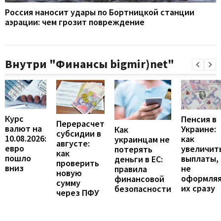
Россия наносит удары по Бортницкой станции
аэрации: чем грозит повреждение
Внутри "Финансы bigmir)net"
Курс
Пенсия в
Перерасчет
валют на
Украине:
Как
субсидии в
10.08.2026:
как
украинцам не
августе:
евро
увеличит
потерять
как
пошло
выплаты,
деньги в ЕС:
проверить
вниз
не
правила
новую
оформля
финансовой
сумму
их сразу
безопасности
через ПФУ