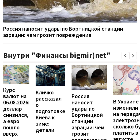
Россия наносит удары по Бортницкой станции
аэрации: чем грозит повреждение
Внутри "Финансы bigmir)net"
Курс
Кличко
валют на
Россия
рассказал
В Украине
06.08.2026:
наносит
о
изменили
доллар
удары по
подготовке
на переда
снизился,
Бортницкой
Киева к
электроэн
а евро
станции
зиме:
сколько б
пошло
аэрации: чем
детали
платить в
вверх
грозит
августе
повреждение