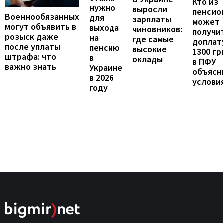
Кто из
нужно
выросли
пенсио
Военнообязанных
для
зарплаты
может
могут объявить в
выхода
чиновников:
получи
розыск даже
на
где самые
доплат
после уплаты
пенсию
высокие
1300 гр
штрафа: что
в
оклады
в ПФУ
важно знать
Украине
объясн
в 2026
услови
году