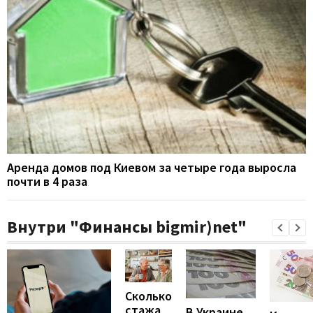
Аренда домов под Киевом за четыре года выросла
почти в 4 раза
Внутри "Финансы bigmir)net"
Сколько
стажа
В Украине