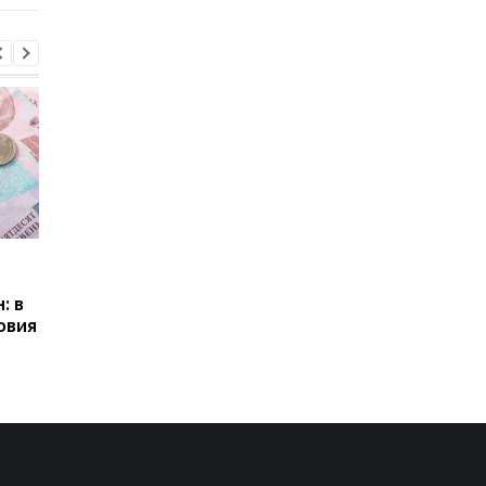
Пенсии для украинцев в
Банки усилили
Польше: кто может
контроль переводов:
: в
получать выплаты
какие операции мог
овия
заблокировать карт