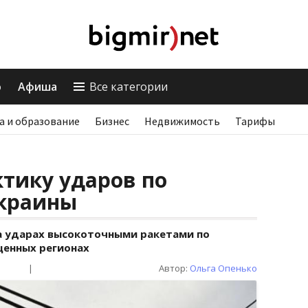
о
Афиша
Все категории
а и образование
Бизнес
Недвижимость
Тарифы
тику ударов по
Украины
а ударах высокоточными ракетами по
щенных регионах
|
Автор:
Ольга Опенько