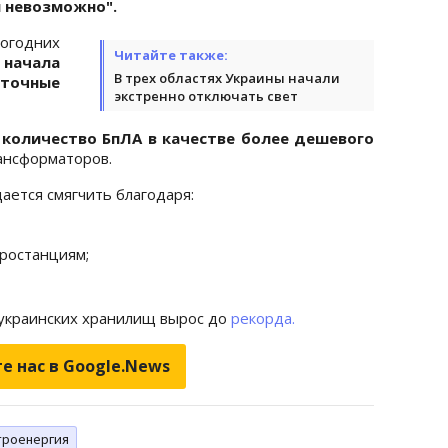
я невозможно".
огодних
Читайте также:
 начала
В трех областях Украины начали
точные
экстренно отключать свет
количество БпЛА в качестве более дешевого
рансформаторов.
дается смягчить благодаря:
ростанциям;
з украинских хранилищ вырос до
рекорда.
е нас в Google.News
троенергия