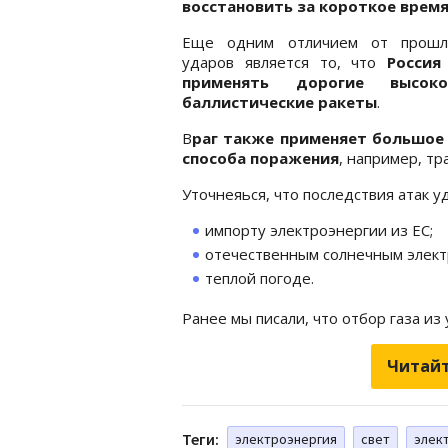
восстановить за короткое врем
Еще одним отличием от прошл
ударов является то, что
Россия
применять дорогие высоко
баллистические ракеты
.
В
раг также применяет большое 
способа поражения
, например, т
Уточнеяься, что последствия атак у
импорту электроэнергии из ЕС;
отечественным солнечным элект
теплой погоде.
Ранее мы писали, что отбор газа и
Читайт
Теги:
электроэнергия
свет
элек