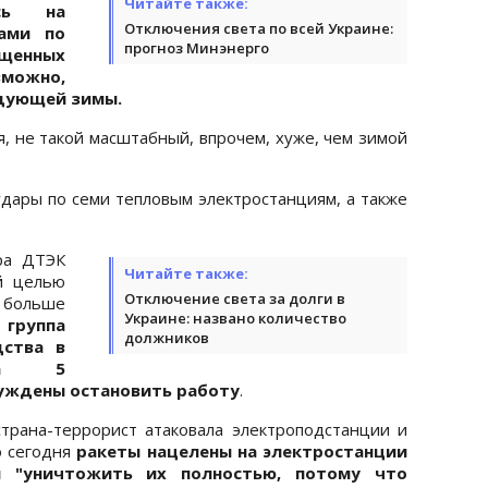
Читайте также:
ись на
Отключения света по всей Украине:
ами по
прогноз Минэнерго
ищенных
зможно,
едующей зимы.
я, не такой масштабный, впрочем, хуже, чем зимой
удары по семи тепловым электростанциям, а также
ра ДТЭК
Читайте также:
й целью
Отключение света за долги в
 больше
Украине: названо количество
 группа
должников
дства в
, а 5
уждены остановить работу
.
трана-террорист атаковала электроподстанции и
о сегодня
ракеты нацелены на электростанции
ы "уничтожить их полностью, потому что