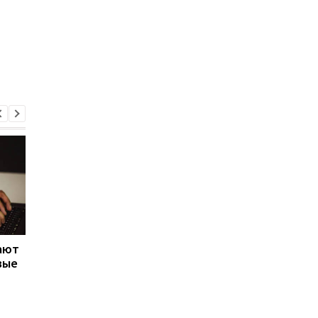
ают
Как рост цен на
Эксперт предупреди
вые
электроэнергию для
возможных
бизнеса отразится на
масштабных
кошельках украинцев
отключениях света 
Украине летом