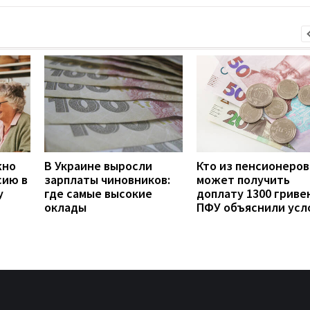
жно
В Украине выросли
Кто из пенсионеров
сию в
зарплаты чиновников:
может получить
у
где самые высокие
доплату 1300 гривен
оклады
ПФУ объяснили усл