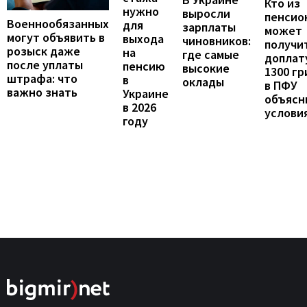
Кто из
нужно
выросли
пенсио
Военнообязанных
для
зарплаты
может
могут объявить в
выхода
чиновников:
получи
розыск даже
на
где самые
доплат
после уплаты
пенсию
высокие
1300 гр
штрафа: что
в
оклады
в ПФУ
важно знать
Украине
объясн
в 2026
услови
году