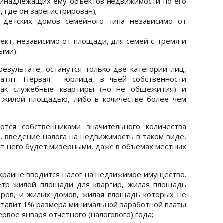
ринадлежащих ему объектов недвижимости по его
, где он зарегистрирован);
 детских домов семейного типа независимо от
ъект, независимо от площади, для семей с тремя и
ыми).
езультате, останутся только две категории лиц,
атят. Первая - юрлица, в чьей собственности
 как служебные квартиры (но не общежития) и
 жилой площадью, либо в количестве более чем
ются собственниками значительного количества
, введение налога на недвижимость в таком виде,
 от него будет мизерными, даже в объемах местных
Украине вводится налог на недвижимое имущество.
метр жилой площади для квартир, жилая площадь
тров, и жилых домов, жилая площадь которых не
оставит 1% размера минимальной заработной платы
ервое января отчетного (налогового) года;.