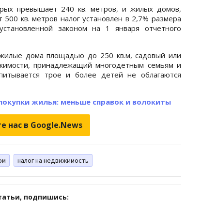
рых превышает 240 кв. метров, и жилых домов,
500 кв. метров налог установлен в 2,7% размера
установленной законом на 1 января отчетного
 жилые дома площадью до 250 кв.м, садовый или
жимости, принадлежащий многодетным семьям и
питывается трое и более детей не облагаются
покупки жилья: меньше справок и волокиты
е нас в Google.News
ом
налог на недвижимость
татьи, подпишись: