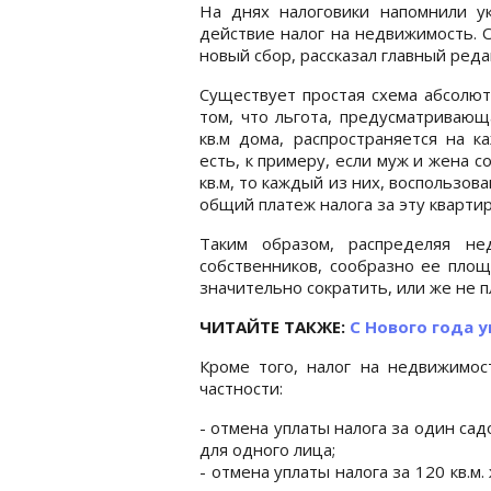
На днях налоговики напомнили ук
действие налог на недвижимость. О
новый сбор, рассказал главный ре
Существует простая схема абсолют
том, что льгота, предусматривающ
кв.м дома, распространяется на 
есть, к примеру, если муж и жена
кв.м, то каждый из них, воспользов
общий платеж налога за эту кварти
Таким образом, распределяя не
собственников, сообразно ее площ
значительно сократить, или же не 
ЧИТАЙТЕ ТАКЖЕ:
С Нового года 
Кроме того, налог на недвижимо
частности:
- отмена уплаты налога за один са
для одного лица;
- отмена уплаты налога за 120 кв.м