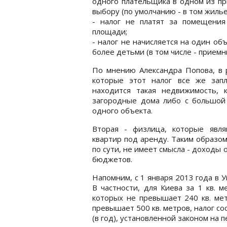
одного плательщика в одном из п
выбору (по умолчанию - в том жилье
- налог не платят за помещения
площади;
- налог не начисляется на один об
более детьми (в том числе - приемн
По мнению Александра Попова, в р
которые этот налог все же запл
находится такая недвижимость,
загородные дома либо с большой
одного объекта.
Вторая - физлица, которые явля
квартир под аренду. Таким образом
по сути, не имеет смысла - доходы
бюджетов.
Напомним, с 1 января 2013 года в 
В частности, для Киева за 1 кв. 
которых не превышает 240 кв. ме
превышает 500 кв. метров, налог с
(в год), установленной законом на п