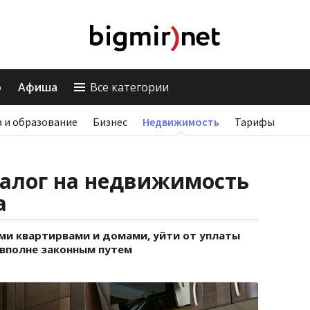
о
Афиша
Все категории
 и образование
Бизнес
Недвижимость
Тарифы
налог на недвижимость
а
и квартирвами и домами, уйти от уплаты
вполне законным путем