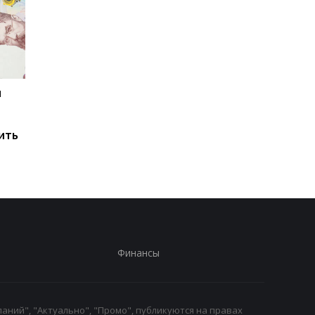
и
Мировые запасы
Остановка морского
топлива почти
коридора может
исчерпаны: эксперт
привести к снижени
ить
предупредил о рисках
производства
для Украины
железной руды
Финансы
аний", "Актуально", "Промо", публикуются на правах