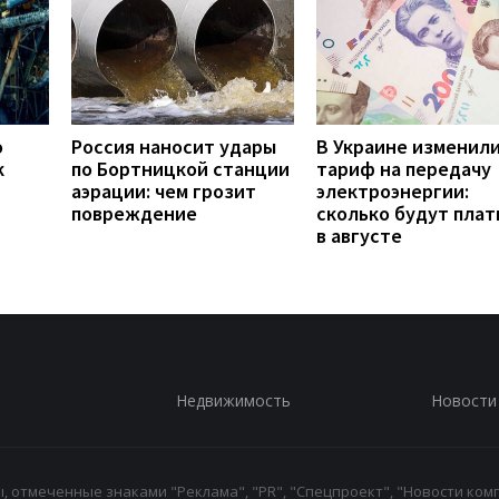
о
Россия наносит удары
В Украине изменил
к
по Бортницкой станции
тариф на передачу
аэрации: чем грозит
электроэнергии:
повреждение
сколько будут плат
в августе
Недвижимость
Новости
 отмеченные знаками "Реклама", "PR", "Спецпроект", "Новости комп