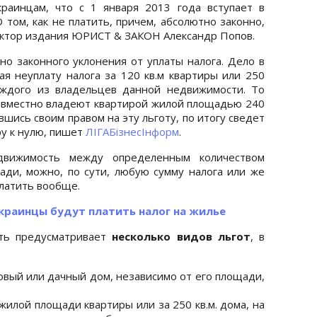
раинцам, что с 1 января 2013 года вступает в
 том, как не платить, причем, абсолютно законно,
дактор издания ЮРИСТ & ЗАКОН Александр Попов.
но законного уклонения от уплаты налога. Дело в
ая неуплату налога за 120 кв.м квартиры или 250
каждого из владельцев данной недвижимости. То
 совместно владеют квартирой жилой площадью 240
авшись своим правом на эту льготу, по итогу сведет
ру к нулю, пишет
ЛIГАБiзнесIнформ
.
движимость между определенным количеством
ади, можно, по сути, любую сумму налога или же
платить вообще.
украинцы будут платить налог на жилье
сть предусматривает
несколько видов льгот
, в
довый или дачный дом, независимо от его площади,
. жилой площади квартиры или за 250 кв.м. дома, на