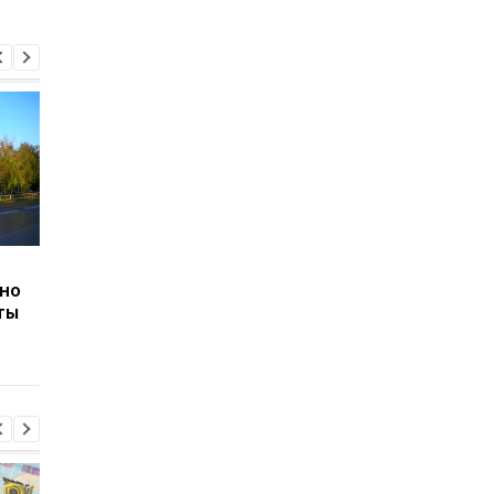
Аренда домов под
Могут ли забрать
но
Киевом за четыре года
единственную
ты
выросла почти в 4 раза
квартиру за долги в
время военного
положения