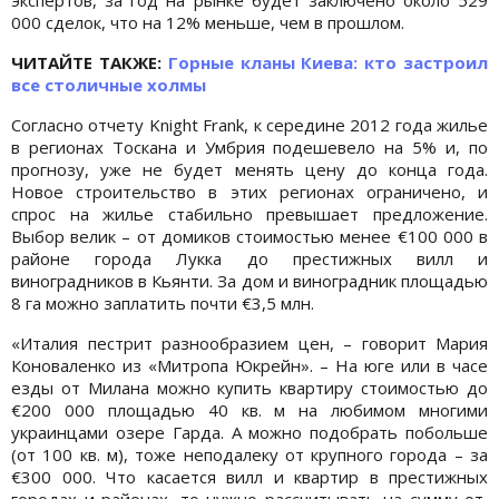
экспертов, за год на рынке будет заключено около 529
000 сделок, что на 12% меньше, чем в прошлом.
ЧИТАЙТЕ ТАКЖЕ:
Горные кланы Киева: кто застроил
все столичные холмы
Согласно отчету Knight Frank, к середине 2012 года жилье
в регионах Тоскана и Умбрия подешевело на 5% и, по
прогнозу, уже не будет менять цену до конца года.
Новое строительство в этих регионах ограничено, и
спрос на жилье стабильно превышает предложение.
Выбор велик – от домиков стоимостью менее €100 000 в
районе города Лукка до престижных вилл и
виноградников в Кьянти. За дом и виноградник площадью
8 га можно заплатить почти €3,5 млн.
«Италия пестрит разнообразием цен, – говорит Мария
Коноваленко из «Митропа Юкрейн». – На юге или в часе
езды от Милана можно купить квартиру стоимостью до
€200 000 площадью 40 кв. м на любимом многими
украинцами озере Гарда. А можно подобрать побольше
(от 100 кв. м), тоже неподалеку от крупного города – за
€300 000. Что касается вилл и квартир в престижных