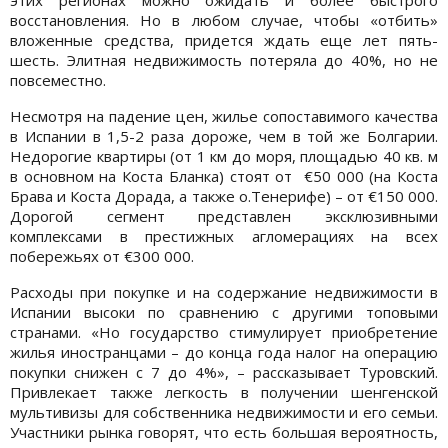
этих регионах можно ожидать и более быстрого
восстановления. Но в любом случае, чтобы «отбить»
вложенные средства, придется ждать еще лет пять-
шесть. Элитная недвижимость потеряла до 40%, но не
повсеместно.
Несмотря на падение цен, жилье сопоставимого качества
в Испании в 1,5-2 раза дороже, чем в той же Болгарии.
Недорогие квартиры (от 1 км до моря, площадью 40 кв. м
в основном на Коста Бланка) стоят от €50 000 (на Коста
Брава и Коста Дорада, а также о.Тенерифе) – от €150 000.
Дорогой сегмент представлен эксклюзивными
комплексами в престижных агломерациях на всех
побережьях от €300 000.
Расходы при покупке и на содержание недвижимости в
Испании высоки по сравнению с другими топовыми
странами. «Но государство стимулирует приобретение
жилья иностранцами – до конца года налог на операцию
покупки снижен с 7 до 4%», – рассказывает Туровский.
Привлекает также легкость в получении шенгенской
мультивизы для собственника недвижимости и его семьи.
Участники рынка говорят, что есть большая вероятность,