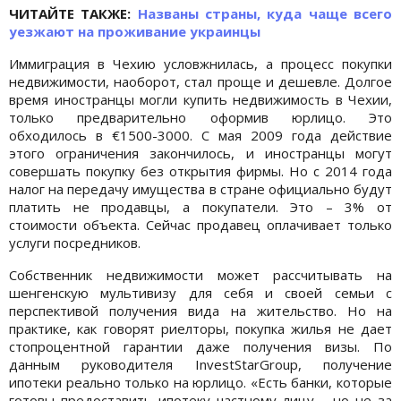
ЧИТАЙТЕ ТАКЖЕ:
Названы страны, куда чаще всего
уезжают на проживание украинцы
Иммиграция в Чехию условжнилась, а процесс покупки
недвижимости, наоборот, стал проще и дешевле. Долгое
время иностранцы могли купить недвижимость в Чехии,
только предварительно оформив юрлицо. Это
обходилось в €1500-3000. С мая 2009 года действие
этого ограничения закончилось, и иностранцы могут
совершать покупку без открытия фирмы. Но с 2014 года
налог на передачу имущества в стране официально будут
платить не продавцы, а покупатели. Это – 3% от
стоимости объекта. Сейчас продавец оплачивает только
услуги посредников.
Собственник недвижимости может рассчитывать на
шенгенскую мультивизу для себя и своей семьи с
перспективой получения вида на жительство. Но на
практике, как говорят риелторы, покупка жилья не дает
стопроцентной гарантии даже получения визы. По
данным руководителя InvestStarGroup, получение
ипотеки реально только на юрлицо. «Есть банки, которые
готовы предоставить ипотеку частному лицу – но не за