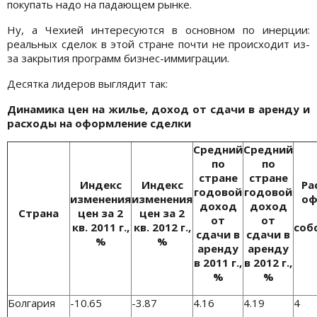
покупать надо на падающем рынке.
Ну, а Чехией интересуются в основном по инерции:
реальных сделок в этой стране почти не происходит из-
за закрытия программ бизнес-иммиграции.
Десятка лидеров выглядит так:
Динамика цен на жилье, доход от сдачи в аренду и
расходы на оформление сделки
Средний
Средний
по
по
стране
стране
Индекс
Индекс
Ра
годовой
годовой
изменения
изменения
оф
доход
доход
Страна
цен за 2
цен за 2
от
от
кв. 2011 г.,
кв. 2012 г.,
соб
сдачи в
сдачи в
%
%
аренду
аренду
в 2011 г.,
в 2012 г.,
%
%
Болгария
-10.65
-3.87
4.16
4.19
4