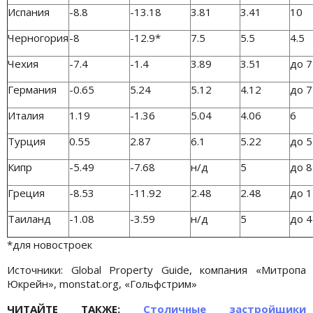
Испания
-8.8
-13.18
3.81
3.41
10
Черногория
-8
-12.9*
7.5
5.5
4.5
Чехия
-7.4
-1.4
3.89
3.51
до 7
Германия
-0.65
5.24
5.12
4.12
до 7
Италия
1.19
-1.36
5.04
4.06
6
Турция
0.55
2.87
6.1
5.22
до 5
Кипр
-5.49
-7.68
н/д
5
до 8
Греция
-8.53
-11.92
2.48
2.48
до 1
Таиланд
-1.08
-3.59
н/д
5
до 4
*для новостроек
Источники: Global Property Guide, компания «Митропа
Юкрейн», monstat.org, «Гольфстрим»
ЧИТАЙТЕ ТАКЖЕ:
Столичные застройщики