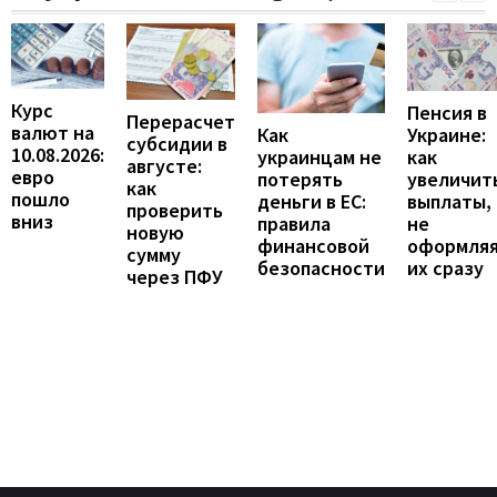
Курс
Пенсия в
Перерасчет
валют на
Украине:
Как
субсидии в
10.08.2026:
как
украинцам не
августе:
евро
увеличит
потерять
как
пошло
выплаты,
деньги в ЕС:
проверить
вниз
не
правила
новую
оформля
финансовой
сумму
их сразу
безопасности
через ПФУ