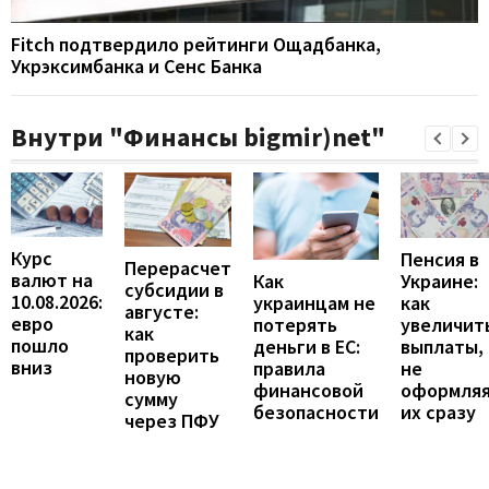
Fitch подтвердило рейтинги Ощадбанка,
Укрэксимбанка и Сенс Банка
Внутри "Финансы bigmir)net"
Курс
Пенсия в
Перерасчет
валют на
Украине:
Как
субсидии в
10.08.2026:
как
украинцам не
августе:
евро
увеличит
потерять
как
пошло
выплаты,
деньги в ЕС:
проверить
вниз
не
правила
новую
оформля
финансовой
сумму
их сразу
безопасности
через ПФУ