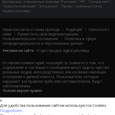
Материалы, отмеченные знаками "Реклама", "PR", "Спецпроект",
"Новости компаний", "Актуально", "Промо", публикуются на
правах рекламы.
Наши контакты и схема проезда
|
Редакция
|
Связаться с
нами
|
Разместить свои видеоматериалы
|
Пользовательское Соглашение
|
Политика в сфере
конфиденциальности и персональных данных
Реклама на сайте:
Отдел продаж digital рекламы
Оставляя комментарий, пожалуйста, помните о том, что
содержание и тон Вашего сообщения могут задеть чувства
реальных людей, непосредственно или косвенно имеющих
отношение к данной новости. Пользователи, которые
нарушают эти правила грубо или систематически, будут
заблокированы.
Полная версия правил
x
Для удобства пользования сайтом используются Cookies.
Подробнее...