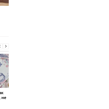
Доступная ипотека для
В Киеве построят
военных: Кабмин
доступное жилье дл
обновил программу
молодых специалис
«єОселя»
ак
Проезд по 30 грн в
Выплата 3100 грн ко
 не
Киеве: почему
Дню Независимости
работники с низкими
кому нужно подать
зарплатами уходят с
заявление в ПФУ