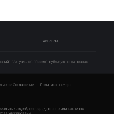
работы
Финансы
аний", "Актуально", "Промо", публикуются на правах
льское Соглашение
|
Политика в сфере
реальных людей, непосредственно или косвенно
ут заблокированы.