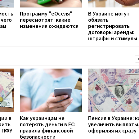
мость
Программу "еОселя"
В Украине могут
 чего
пересмотрят: какие
обязать
цам
изменения ожидаются
регистрировать
договоры аренды:
штрафы и стимулы
дии в
Как украинцам не
Пенсия в Украине: к
рить
потерять деньги в ЕС:
увеличить выплаты,
з ПФУ
правила финансовой
оформляя их сразу
безопасности