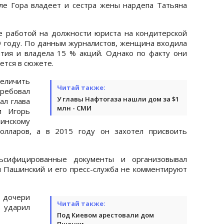
ле Гора владеет и сестра жены нардепа Татьяна
е работой на должности юриста на кондитерской
9 году. По данным журналистов, женщина входила
тия и владела 15 % акций. Однако по факту они
тся в сюжете.
величить
Читай также:
ебовал
У главы Нафтогаза нашли дом за $1
ал глава
млн - СМИ
и Игорь
нскому
олларов, а в 2015 году он захотел присвоить
ьсифицированные документы и организовывал
я Пашинский и его пресс-служба не комментируют
дочери
Читай также:
 ударил
Под Киевом арестовали дом
Пшонки