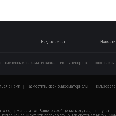
Недвижимость
Новости
 отмеченные знаками "Реклама", "PR", "Спецпроект", "Новости комп
ться с нами
|
Разместить свои видеоматериалы
|
Пользовате
что содержание и тон Вашего сообщения могут задеть чувства 
 которые нарушают эти правила грубо или систематически, буд