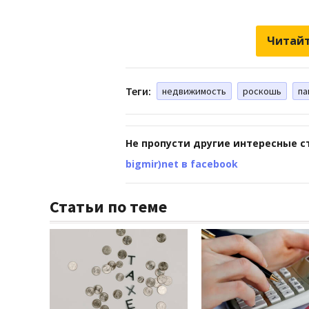
Читайт
Теги:
недвижимость
роскошь
па
Не пропусти другие интересные с
bigmir)net в facebook
Статьи по теме