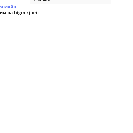
онлайн-
м на bigmir)net: