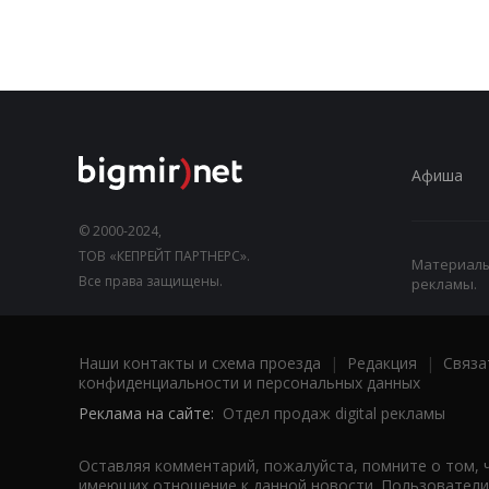
Афиша
© 2000-2024,
ТОВ «КЕПРЕЙТ ПАРТНЕРС».
Материалы,
Все права защищены.
рекламы.
Наши контакты и схема проезда
|
Редакция
|
Связа
конфиденциальности и персональных данных
Реклама на сайте:
Отдел продаж digital рекламы
Оставляя комментарий, пожалуйста, помните о том, 
имеющих отношение к данной новости. Пользователи,