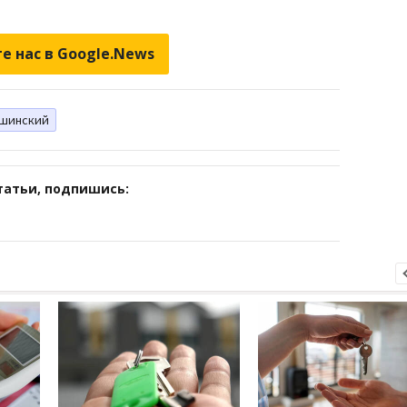
е нас в Google.News
шинский
татьи, подпишись: