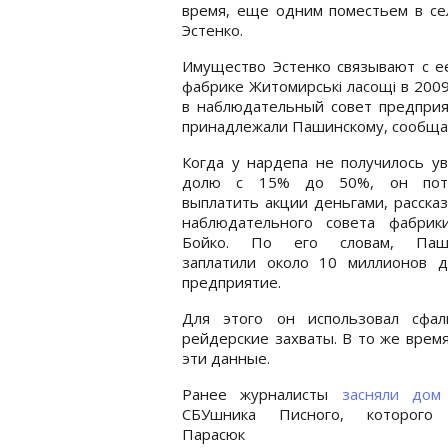
время, еще одним поместьем в се
Эстенко.
Имущество Эстенко связывают с е
фабрике Житомирські ласощі в 200
в наблюдательный совет предприя
принадлежали Пашинскому, сообщае
Когда у нардепа не получилось у
долю с 15% до 50%, он потр
выплатить акции деньгами, рассказ
наблюдательного совета фабрик
Бойко. По его словам, Паши
заплатили около 10 миллионов д
предприятие.
Для этого он использовал сфал
рейдерские захваты. В то же врем
эти данные.
Ранее журналисты
засняли дом
СБУшника Писного, которого
Парасюк