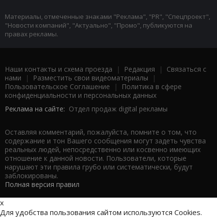
Материалы, отмеченные знаками "Реклама", "PR", "Спецпроект",
"Новости компаний", "Актуально", "Промо", публикуются на
правах рекламы.
Наши контакты и схема проезда
|
Редакция
|
Связаться с
нами
|
Разместить свои видеоматериалы
|
Пользовательское Соглашение
|
Политика в сфере
конфиденциальности и персональных данных
Реклама на сайте:
Отдел продаж digital рекламы
Оставляя комментарий, пожалуйста, помните о том, что
содержание и тон Вашего сообщения могут задеть чувства
реальных людей, непосредственно или косвенно имеющих
отношение к данной новости. Пользователи, которые
нарушают эти правила грубо или систематически, будут
заблокированы.
Полная версия правил
x
Для удобства пользования сайтом используются Cookies.