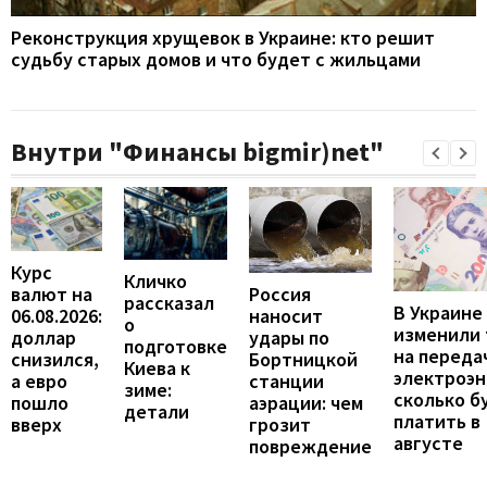
Реконструкция хрущевок в Украине: кто решит
судьбу старых домов и что будет с жильцами
Внутри "Финансы bigmir)net"
Курс
Кличко
валют на
Россия
рассказал
В Украине
06.08.2026:
наносит
о
изменили
доллар
удары по
подготовке
на переда
снизился,
Бортницкой
Киева к
электроэн
а евро
станции
зиме:
сколько б
пошло
аэрации: чем
детали
платить в
вверх
грозит
августе
повреждение