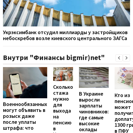
Укрэксимбанк отсудил миллиарды у застройщиков
небоскребов возле киевского центрального ЗАГСа
Внутри "Финансы bigmir)net"
Сколько
стажа
В Украине
Кто из
нужно
выросли
пенсио
Военнообязанных
для
зарплаты
может
могут объявить в
выхода
чиновников:
получи
розыск даже
на
где самые
доплат
после уплаты
пенсию
высокие
1300 гр
штрафа: что
в
оклады
в ПФУ