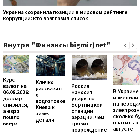
Украина сохранила позиции в мировом рейтинге
коррупции: кто возглавил список
Внутри "Финансы bigmir)net"
Курс
Кличко
валют на
Россия
рассказал
В Украине
06.08.2026:
наносит
о
изменили
доллар
удары по
подготовке
на переда
снизился,
Бортницкой
Киева к
электроэн
а евро
станции
зиме:
сколько б
пошло
аэрации: чем
детали
платить в
вверх
грозит
августе
повреждение