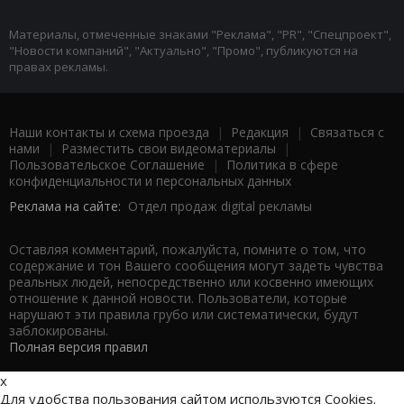
Материалы, отмеченные знаками "Реклама", "PR", "Спецпроект",
"Новости компаний", "Актуально", "Промо", публикуются на
правах рекламы.
Наши контакты и схема проезда
|
Редакция
|
Связаться с
нами
|
Разместить свои видеоматериалы
|
Пользовательское Соглашение
|
Политика в сфере
конфиденциальности и персональных данных
Реклама на сайте:
Отдел продаж digital рекламы
Оставляя комментарий, пожалуйста, помните о том, что
содержание и тон Вашего сообщения могут задеть чувства
реальных людей, непосредственно или косвенно имеющих
отношение к данной новости. Пользователи, которые
нарушают эти правила грубо или систематически, будут
заблокированы.
Полная версия правил
x
Для удобства пользования сайтом используются Cookies.