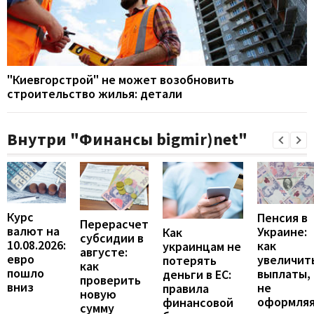
"Киевгорстрой" не может возобновить
строительство жилья: детали
Внутри "Финансы bigmir)net"
Курс
Пенсия в
Перерасчет
валют на
Украине:
Как
субсидии в
10.08.2026:
как
украинцам не
августе:
евро
увеличит
потерять
как
пошло
выплаты,
деньги в ЕС:
проверить
вниз
не
правила
новую
оформля
финансовой
сумму