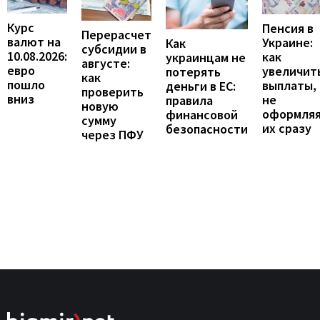
Курс
Пенсия в
Перерасчет
валют на
Украине:
Как
субсидии в
10.08.2026:
как
украинцам не
августе:
евро
увеличит
потерять
как
пошло
выплаты,
деньги в ЕС:
проверить
вниз
не
правила
новую
оформля
финансовой
сумму
их сразу
безопасности
через ПФУ