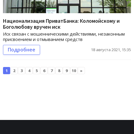
Национализация ПриватБанка: Коломойскому и
Боголюбову вручен иск
Иск связан с мошенническими действиями, незаконным
присвоением и отмыванием средств
Подробнее
18 августа 2021, 15:35
1
2
3
4
5
6
7
8
9
10
»