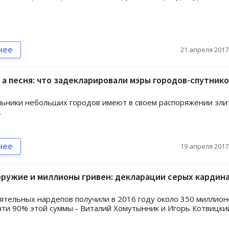
нее
21 апреля 2017,
 а песня: что задекларировали мэры городов-спутник
ьники небольших городов имеют в своем распоряжении эли
.
нее
19 апреля 2017,
ружие и миллионы гривен: декларации серых кардин
ятельных нардепов получили в 2016 году около 350 миллион
чти 90% этой суммы - Виталий Хомутынник и Игорь Котвицки