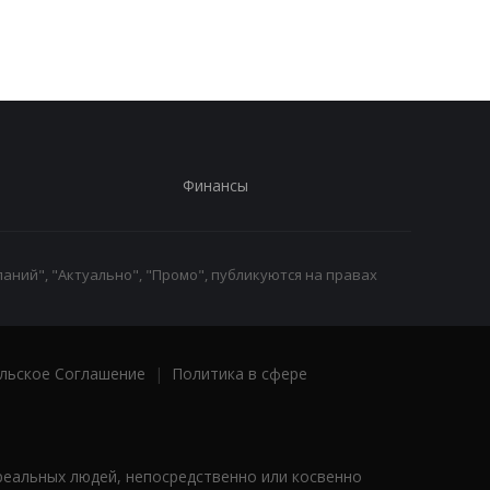
Финансы
аний", "Актуально", "Промо", публикуются на правах
льское Соглашение
|
Политика в сфере
реальных людей, непосредственно или косвенно