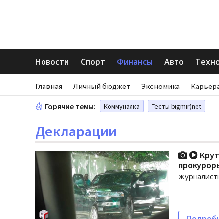
Новости
Спорт
Финансы
Авто
Техн
Главная
Личный бюджет
Экономика
Карьера
Горячие темы:
Коммуналка
Тесты bigmir)net
Декларации
Крут
прокурор
Журналисты
Подроб