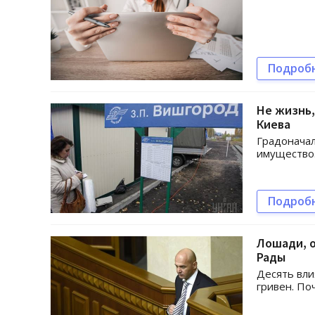
Подроб
Не жизнь,
Киева
Градоначал
имущество
Подроб
Лошади, о
Рады
Десять вли
гривен. По