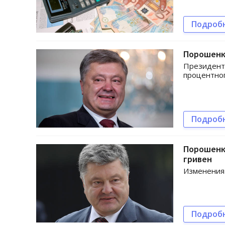
Подроб
Порошенк
Президент
процентног
Подроб
Порошенк
гривен
Изменения
Подроб