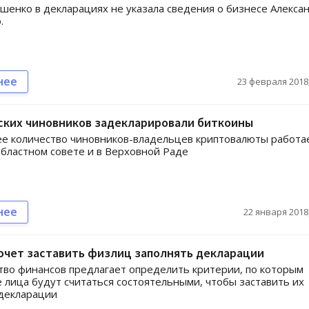
енко в декларациях не указала сведения о бизнесе Алекса
.
нее
23 февраля 2018,
ских чиновников задекларировали биткоины
 количество чиновников-владельцев криптовалюты работа
бластном совете и в Верховной Раде
нее
22 января 2018,
очет заставить физлиц заполнять декларации
во финансов предлагает определить критерии, по которым
 лица будут считаться состоятельными, чтобы заставить их
декларации