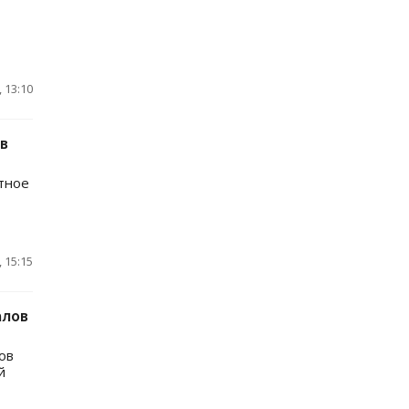
 13:10
ов
тное
 15:15
алов
ов
й