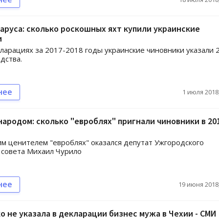
аруса: cколько роскошных яхт купили украинские
и
кларациях за 2017-2018 годы украинские чиновники указали 
дства.
нее
1 июля 2018,
народом: сколько "евроблях" пригнали чиновники в 20
 ценителем "евроблях" оказался депутат Ужгородского
 совета Михаил Чурило
нее
19 июня 2018,
 не указала в декларации бизнес мужа в Чехии - СМИ