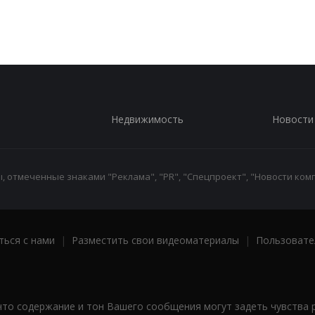
Недвижимость
Новости
 отмеченные знаками "Реклама", "PR", "Спецпроект", "Новости комп
ться с нами
|
Разместить свои видеоматериалы
|
Пользовате
что содержание и тон Вашего сообщения могут задеть чувства 