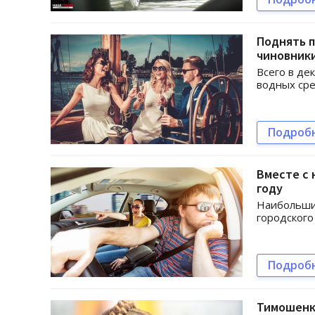
Поднять п
чиновник
Всего в де
водных сре
Подроб
Вместе с 
году
Наибольшим
городского
Подроб
Тимошенко