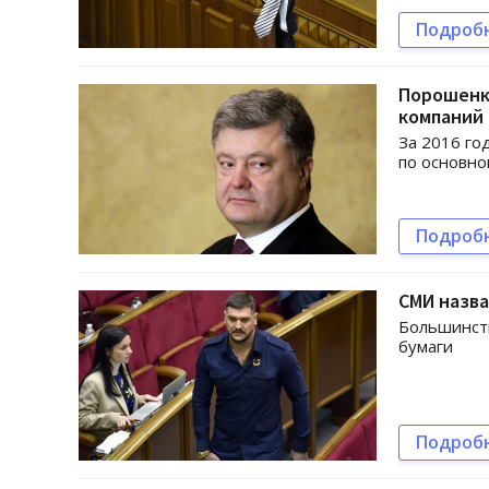
Подроб
Порошенко
компаний
За 2016 го
по основно
Подроб
СМИ назв
Большинст
бумаги
Подроб