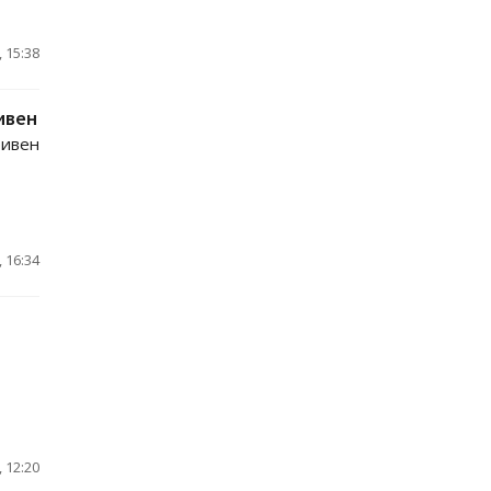
 15:38
ивен
ривен
 16:34
 12:20