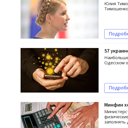
Юлия Тимош
Тимошенко
Подроб
57 украин
Наибольшее
Одесском о
Подроб
Минфин х
Министерст
физические
заполнять 