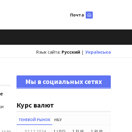
Почта
Искать
Язык сайта:
Русский
|
Українська
Мы в социальных сетях
ие
Курс валют
ки
ТЕНЕВОЙ РЫНОК
НБУ
02.12.2024
1 USD
1 EUR
1 RUB
 11:30