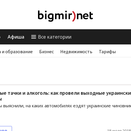
о
Афиша
Все категории
 и образование
Бизнес
Недвижимость
Тарифы
ые тачки и алкоголь: как провели выходные украинск
ы
 выяснили, на каких автомобилях ездят украинские чиновни
нее
18 июля 2018,