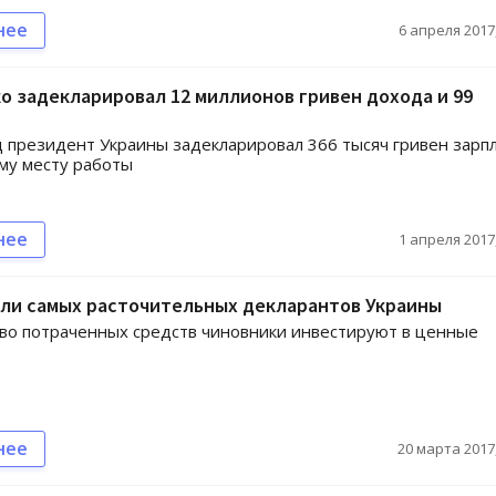
нее
6 апреля 2017,
 задекларировал 12 миллионов гривен дохода и 99
д президент Украины задекларировал 366 тысяч гривен зарп
му месту работы
нее
1 апреля 2017,
али самых расточительных декларантов Украины
во потраченных средств чиновники инвестируют в ценные
нее
20 марта 2017,