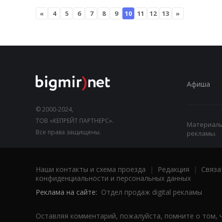
«
4
5
6
7
8
9
10
11
12
13
»
Афиша
© 2000-2024,
ТОВ «КЕПРЕЙТ ПАРТНЕРС».
Материалы,
Все права защищены.
рекламы.
Наши контакты и схема проезда
|
Редакция
|
Связа
конфиденциальности и персональных данных
Реклама на сайте:
Отдел продаж digital рекламы
Оставляя комментарий, пожалуйста, помните о том, 