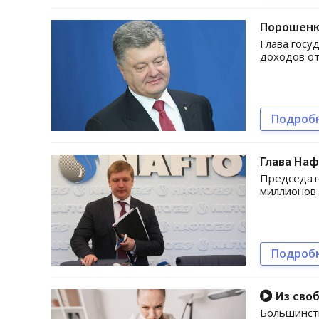
Порошенк
Глава госу
доходов от
Подроб
Глава На
Председате
миллионов
Подроб
Из своб
Большинст