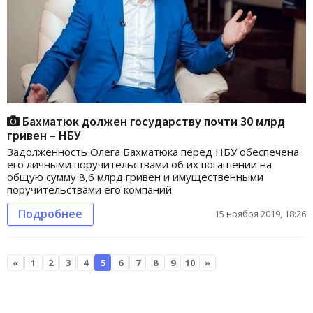
Бахматюк должен государству почти 30 млрд
гривен – НБУ
Задолженность Олега Бахматюка перед НБУ обеспечена
его личными поручительствами об их погашении на
общую сумму 8,6 млрд гривен и имущественными
поручительствами его компаний.
Подробнее
15 ноября 2019, 18:26
«
1
2
3
4
5
6
7
8
9
10
»