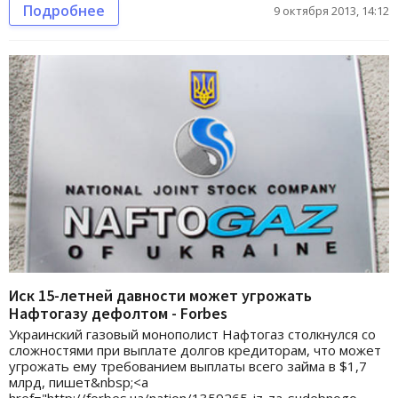
Подробнее
9 октября 2013, 14:12
Иск 15-летней давности может угрожать
Нафтогазу дефолтом - Forbes
Украинский газовый монополист Нафтогаз столкнулся со
сложностями при выплате долгов кредиторам, что может
угрожать ему требованием выплаты всего займа в $1,7
млрд, пишет&nbsp;<a
href="http://forbes.ua/nation/1359265-iz-za-sudebnogo-