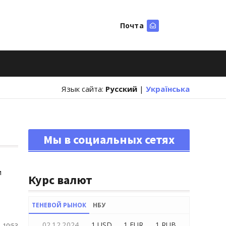
Почта
Искать
Язык сайта:
Русский
|
Українська
Мы в социальных сетях
и
Курс валют
ТЕНЕВОЙ РЫНОК
НБУ
02.12.2024
1 USD
1 EUR
1 RUB
 10:53