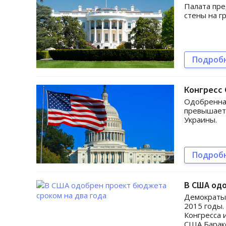
Палата пр
стены на г
Подроб
Конгресс 
Одобренная
превышает
Украины.
Подроб
В США одо
Демократы 
2015 годы.
Конгресса 
США Барак