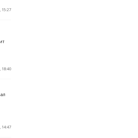
 15:27
ит
 18:40
вал
 14:47