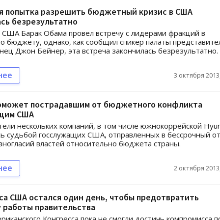
я попытка разрешить бюджетный кризис в США
ась безрезультатно
США Барак Обама провел встречу с лидерами фракций в
по бюджету, однако, как сообщил спикер палаты представите
нец Джон Бейнер, эта встреча закончилась безрезультатно.
нее
3 октября 2013,
поможет пострадавшим от бюджетного конфликта
щим США
ели нескольких компаний, в том числе южнокоррейской Hyun
ь судьбой госслужащих США, отправленных в бессрочный от
зногласий властей относительно бюджета страны.
нее
2 октября 2013,
са США остался один день, чтобы предотвратить
у работы правительства
риканского Конгресса пока не смогли достичь компромисса п