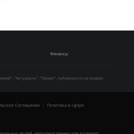
Финансы
аний", "Актуально", "Промо", публикуются на правах
льское Соглашение
|
Политика в сфере
реальных людей, непосредственно или косвенно