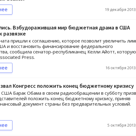
нее
19 декабря 2013,
лись. Взбудоражившая мир бюджетная драма в США
к развязке
ата пришли к соглашению, которое позволит увеличить лим
ША и восстановить финансирование федерального
тва, сообщила сенатор-республиканец Келли Айотт, которую
ssociated Press.
нее
16 октября 2013,
извал Конгресс положить конец бюджетному кризису
 США Барак Обама в своем радиообращении в субботу приз
дставителей положить конец бюджетному кризису, приняв
нансовый документ страны без предварительных условий.
нее
5 октября 2013,