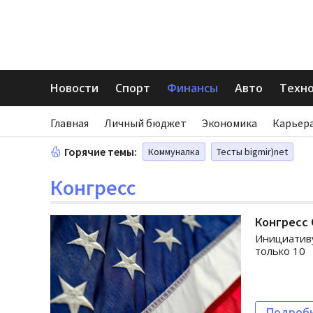
Новости
Спорт
Финансы
Авто
Техн
Главная
Личный бюджет
Экономика
Карьера
Горячие темы:
Коммуналка
Тесты bigmir)net
Конгресс
Конгресс 
Инициативу
только 10
Подроб