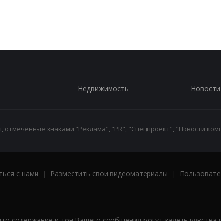
Недвижимость
Новости
 отмеченные знаками "Реклама", "PR", "Спецпроект", "Новости комп
ться с нами
|
Разместить свои видеоматериалы
|
Пользовате
что содержание и тон Вашего сообщения могут задеть чувства 