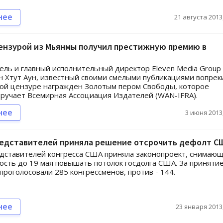
нее
21 августа 2013,
ензурой из Мьянмы получил престижную премию в
ль и главный исполнительный директор Eleven Media Group 
 Хтут Аун, известный своими смелыми публикациями вопрек
ой цензуре награжден Золотым пером Свободы, которое
ручает Всемирная Ассоциация Издателей (WAN-IFRA).
нее
3 июня 2013,
редставителей приняла решение отсрочить дефолт С
дставителей конгресса США приняла законопроект, снимаю
сть до 19 мая повышать потолок госдолга США. За приняти
проголосовали 285 конгрессменов, против - 144.
нее
23 января 2013,