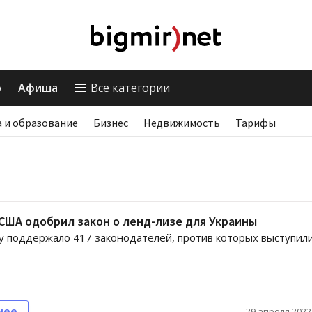
о
Афиша
Все категории
 и образование
Бизнес
Недвижимость
Тарифы
США одобрил закон о ленд-лизе для Украины
 поддержало 417 законодателей, против которых выступил
нее
29 апреля 2022,