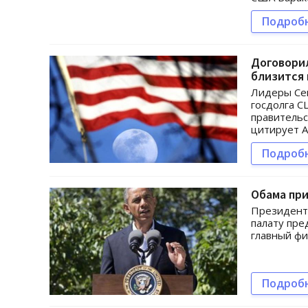
Подроб
Договори
близится 
Лидеры Сен
госдолга С
правительс
цитирует A
Подроб
Обама пр
Президент
палату пре
главный фи
Подроб