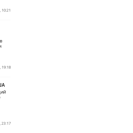
 10:21
в
и
 19:18
ША
щий
е
 23:17