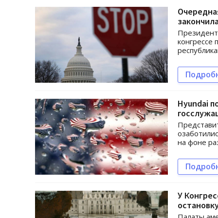
Очередна
закончил
Президент 
конгрессе 
республика
Подроб
Hyundai 
госслужа
Представит
озаботилис
на фоне ра
Подроб
У Конгрес
остановк
Палаты аме