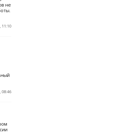
ов не
боты.
 11:10
ьный
 08:46
ром
рсии