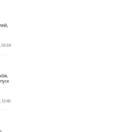
лей,
 03:34
dai,
пуск
 12:45
о