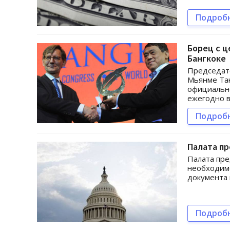
Подроб
Борец с ц
Бангкоке
Председате
Мьянме Тан
официальн
ежегодно в
Подроб
Палата п
Палата пре
необходимо
документа 
Подроб