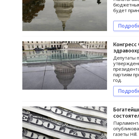
бюджетным 
будет прин
Подроб
Конгресс
здравоох
Депутаты п
утверждени
президентс
партиям пр
год.
Подроб
Богатейши
состояте
Парламента
опубликова
газеты Hill.