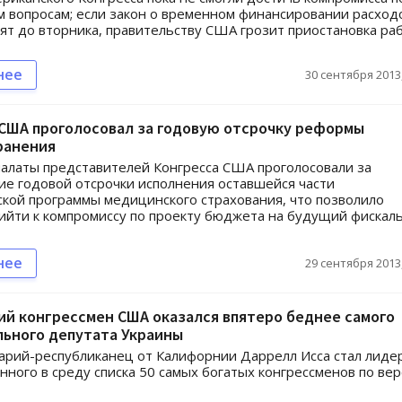
вопросам; если закон о временном финансировании расход
ят до вторника, правительству США грозит приостановка ра
нее
30 сентября 2013,
 США проголосовал за годовую отсрочку реформы
ранения
алаты представителей Конгресса США проголосовали за
е годовой отсрочки исполнения оставшейся части
кой программы медицинского страхования, что позволило
ийти к компромиссу по проекту бюджета на будущий фискал
нее
29 сентября 2013,
й конгрессмен США оказался впятеро беднее самого
льного депутата Украины
рий-республиканец от Калифорнии Даррелл Исса стал лиде
нного в среду списка 50 самых богатых конгрессменов по ве