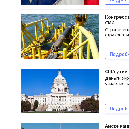
Конгресс 
СМИ
Ограничени
страховани
Подроб
США утве
Деньги Укр
усиления н
Подроб
Американц