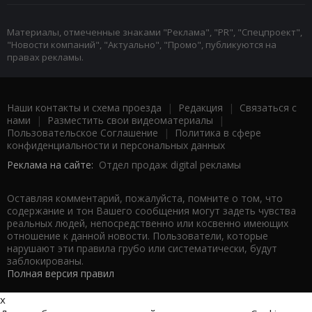
Материалы, отмеченные знаками "Реклама", "PR", "Спецпроект",
"Новости компаний", "Актуально", "Промо", публикуются на
правах рекламы.
Наши контакты и схема проезда
|
Редакция
|
Связаться с
нами
|
Разместить свои видеоматериалы
|
Пользовательское Соглашение
|
Политика в сфере
конфиденциальности и персональных данных
Реклама на сайте:
Отдел продаж digital рекламы
Оставляя комментарий, пожалуйста, помните о том, что
содержание и тон Вашего сообщения могут задеть чувства
реальных людей, непосредственно или косвенно имеющих
отношение к данной новости. Пользователи, которые
нарушают эти правила грубо или систематически, будут
заблокированы.
Полная версия правил
x