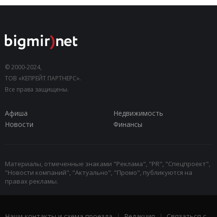
© 2000-2024,
ТОВ «КЕПРЕЙТ ПАРТНЕРС».
Все права защищены.
Афиша
Недвижимость
Новости
Финансы
Материалы, отмеченные знаками "Реклама", "PR", "Спецпроект",
"Новости компаний", "Актуально", "Промо", публикуются на
правах рекламы.
Наши контакты и схема проезда
|
Редакция
|
Связаться с