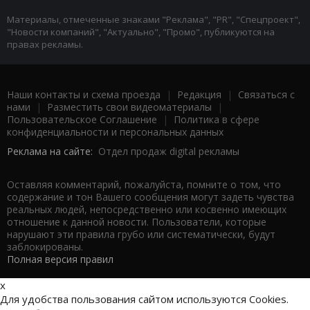
Материалы, отмеченные знаками "Реклама", "PR", "Спецпроект",
"Новости компаний", "Актуально", "Промо", публикуются на
правах рекламы.
Наши контакты и схема проезда
|
Редакция
|
Связаться с
нами
|
Разместить свои видеоматериалы
|
Пользовательское Соглашение
|
Политика в сфере
конфиденциальности и персональных данных
Реклама на сайте:
Отдел продаж digital рекламы
Оставляя комментарий, пожалуйста, помните о том, что
содержание и тон Вашего сообщения могут задеть чувства
реальных людей, непосредственно или косвенно имеющих
отношение к данной новости. Пользователи, которые
нарушают эти правила грубо или систематически, будут
заблокированы.
Полная версия правил
x
Для удобства пользования сайтом используются Cookies.