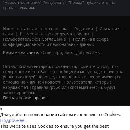
"Новости компаний", "Актуально", "Промо", публикуются на
правах рекламы.
Наши контакты и схема проезда
|
Редакция
|
Связаться с
нами
|
Разместить свои видеоматериалы
|
Пользовательское Соглашение
|
Политика в сфере
конфиденциальности и персональных данных
Реклама на сайте:
Отдел продаж digital рекламы
Оставляя комментарий, пожалуйста, помните о том, что
содержание и тон Вашего сообщения могут задеть чувства
реальных людей, непосредственно или косвенно имеющих
отношение к данной новости. Пользователи, которые
нарушают эти правила грубо или систематически, будут
заблокированы.
Полная версия правил
x
Для удобства пользования сайтом используются Cookies.
Подробнее...
This website uses Cookies to ensure you get the best