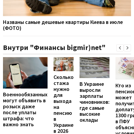
Названы самые дешевые квартиры Киева в июле
(ФОТО)
Внутри "Финансы bigmir)net"
Сколько
стажа
В Украине
Кто из
нужно
выросли
пенсио
Военнообязанных
для
зарплаты
может
могут объявить в
выхода
чиновников:
получи
розыск даже
на
где самые
доплат
после уплаты
пенсию
высокие
1300 гр
штрафа: что
в
оклады
в ПФУ
важно знать
Украине
объясн
в 2026
услови