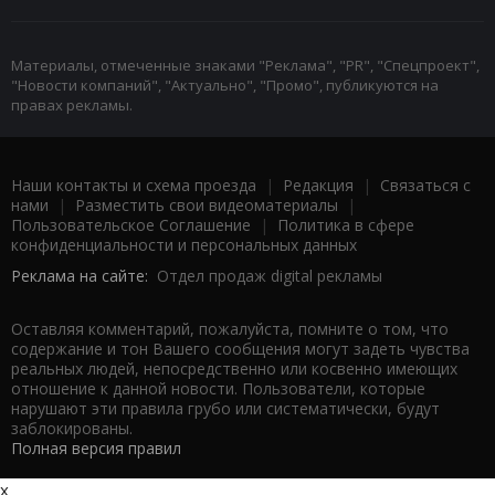
Материалы, отмеченные знаками "Реклама", "PR", "Спецпроект",
"Новости компаний", "Актуально", "Промо", публикуются на
правах рекламы.
Наши контакты и схема проезда
|
Редакция
|
Связаться с
нами
|
Разместить свои видеоматериалы
|
Пользовательское Соглашение
|
Политика в сфере
конфиденциальности и персональных данных
Реклама на сайте:
Отдел продаж digital рекламы
Оставляя комментарий, пожалуйста, помните о том, что
содержание и тон Вашего сообщения могут задеть чувства
реальных людей, непосредственно или косвенно имеющих
отношение к данной новости. Пользователи, которые
нарушают эти правила грубо или систематически, будут
заблокированы.
Полная версия правил
x