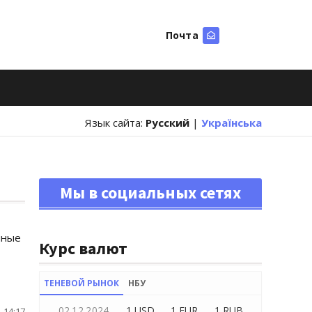
Почта
Искать
Язык сайта:
Русский
|
Українська
Мы в социальных сетях
чные
Курс валют
ТЕНЕВОЙ РЫНОК
НБУ
02.12.2024
1 USD
1 EUR
1 RUB
 14:17