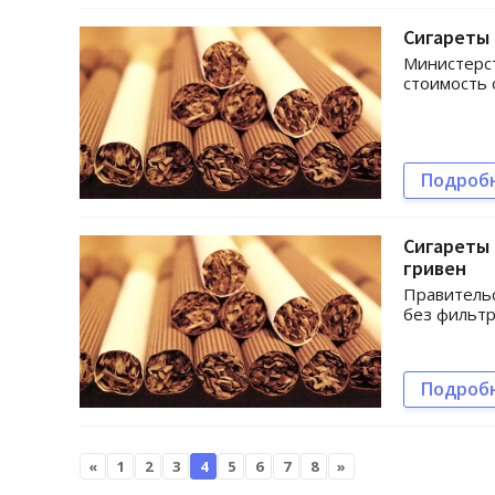
Сигареты 
Министерст
стоимость 
Подроб
Сигареты 
гривен
Правительс
без фильтр
Подроб
«
1
2
3
4
5
6
7
8
»