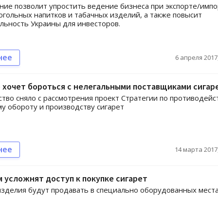
ие позволит упростить ведение бизнеса при экспорте/имп
когольных напитков и табачных изделий, а также повысит
льность Украины для инвесторов.
нее
6 апреля 2017,
 хочет бороться с нелегальными поставщиками сигар
тво сняло с рассмотрения проект Стратегии по противодей
у обороту и производству сигарет
нее
14 марта 2017,
 усложнят доступ к покупке сигарет
зделия будут продавать в специально оборудованных места