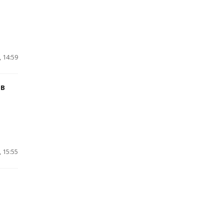
 14:59
ов
 15:55