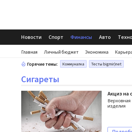
Новости
Спорт
Финансы
Авто
Техн
Главная
Личный бюджет
Экономика
Карьера
Горячие темы:
Коммуналка
Тесты bigmir)net
Сигареты
Акциз на 
Верховная 
изделия
Подроб