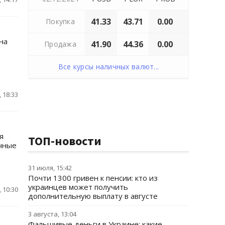
41.33
43.71
0.00
Покупка
на
41.90
44.36
0.00
Продажа
Все курсы наличных валют...
 18:33
я
ТОП-новости
чные
31 июля, 15:42
Почти 1300 гривен к пенсии: кто из
украинцев может получить
 10:30
дополнительную выплату в августе
3 августа, 13:04
Фальшивые деньги в Украине: какие