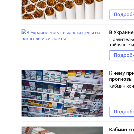
Подроб
В Украине
Правительс
табачные и
Подроб
К чему пр
прогнозы 
Кабмин хоч
Подроб
Кабмин хо