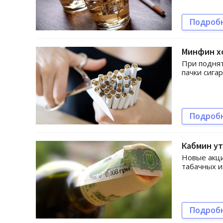
Подроб
Минфин хо
При поднят
пачки сигар
Подроб
Кабмин ут
Новые акци
табачных и
Подроб