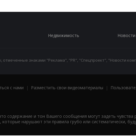
Недвижимость
Новости
 отмеченные знаками "Реклама", "PR", "Спецпроект", "Новости комп
ться с нами
|
Разместить свои видеоматериалы
|
Пользовате
что содержание и тон Вашего сообщения могут задеть чувства 
 которые нарушают эти правила грубо или систематически, буд