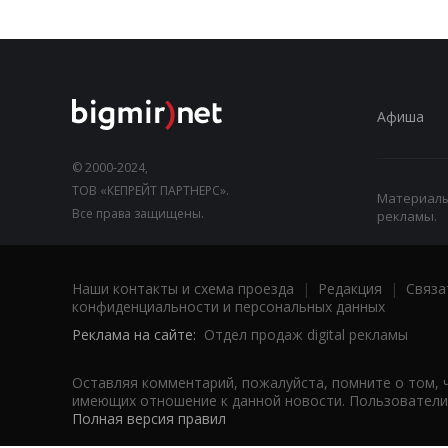
Афиша
© 2000-2024,
ТОВ «КЕПРЕЙТ ПАРТНЕРС».
Материалы,
Все права защищены.
рекламы.
Наши контакты и схема проезда
|
Редакция
|
Связа
конфиденциальности и персональных данных
Реклама на сайте:
Отдел продаж digital рекламы
Оставляя комментарий, пожалуйста, помните о том, 
имеющих отношение к данной новости. Пользователи,
Полная версия правил