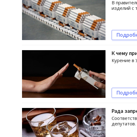
В правите
изделий с 
Подроб
К чему пр
Курение в 
Подроб
Рада запр
Соответст
депутатов.