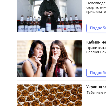
Нововведен
спирта, ал
привлекате
Подроб
Кабмин не
Правительс
незаконном
Подроб
Украинцам
Табачные и