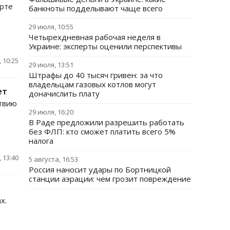
орте
банкноты подделывают чаще всего
29 июля, 10:55
Четырехдневная рабочая неделя в
Украине: эксперты оценили перспективы
 10:25
29 июля, 13:51
Штрафы до 40 тысяч гривен: за что
владельцам газовых котлов могут
ет
доначислить плату
ствию
29 июля, 16:20
В Раде предложили разрешить работать
без ФЛП: кто сможет платить всего 5%
налога
 13:40
5 августа, 16:53
Россия наносит удары по Бортницкой
станции аэрации: чем грозит повреждение
х.