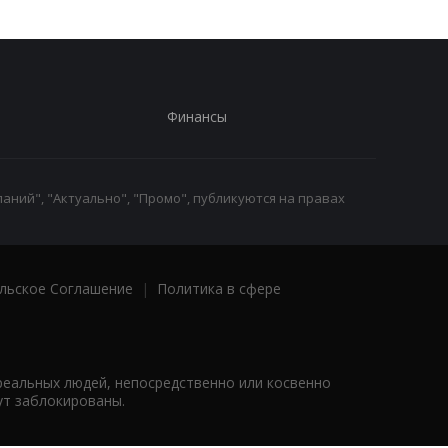
Финансы
аний", "Актуально", "Промо", публикуются на правах
льское Соглашение
|
Политика в сфере
реальных людей, непосредственно или косвенно
ут заблокированы.