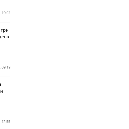
 19:02
 грн
цена
 09:19
ы
 и
 12:55