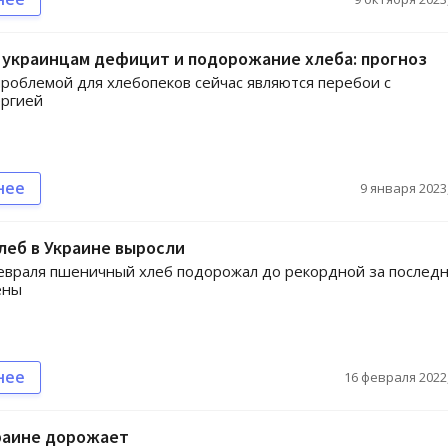
 украинцам дефицит и подорожание хлеба: прогноз
роблемой для хлебопеков сейчас являются перебои с
ергией
нее
9 января 2023,
леб в Украине выросли
евраля пшеничный хлеб подорожал до рекордной за послед
ены
нее
16 февраля 2022,
раине дорожает