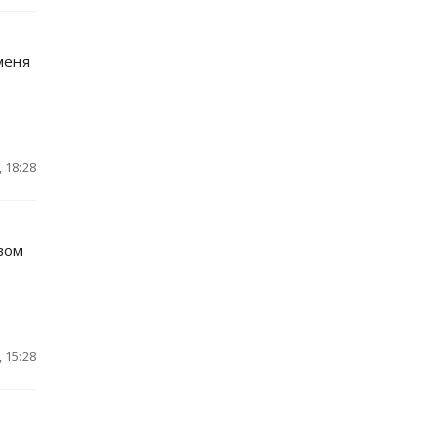
меня
 18:28
вом
 15:28