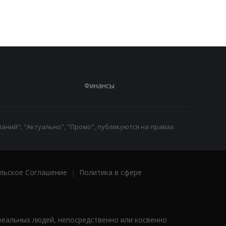
Финансы
аний", "Актуально", "Промо", публикуются на правах
льское Соглашение
|
Политика в сфере
реальных людей, непосредственно или косвенно