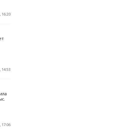
 16:20
ет
 14:53
ила
ыс.
 17:06