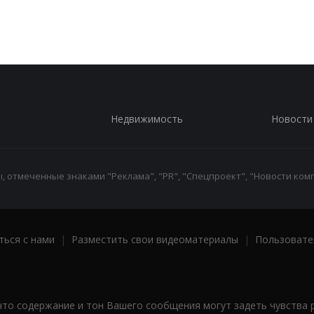
Недвижимость
Новости
 отмеченные знаками "Реклама", "PR", "Спецпроект", "Новости комп
ться с нами
|
Разместить свои видеоматериалы
|
Пользовате
что содержание и тон Вашего сообщения могут задеть чувства 