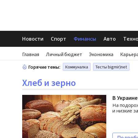
Новости
Спорт
Финансы
Авто
Техн
Главная
Личный бюджет
Экономика
Карьера
Горячие темы:
Коммуналка
Тесты bigmir)net
Хлеб и зерно
В Украине
На подорож
и низкие з
Подроб