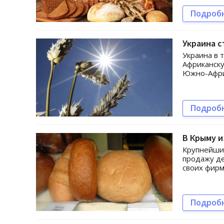
Подроб
Украина 
Украина в 
Африканску
Южно-Афри
Подроб
В Крыму и
Крупнейший
продажу де
своих фирм
Подроб