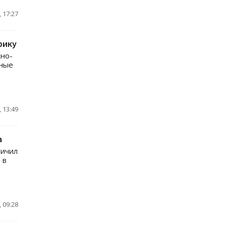
 17:27
рику
жно-
нные
 13:49
а
ничил
 в
 09:28