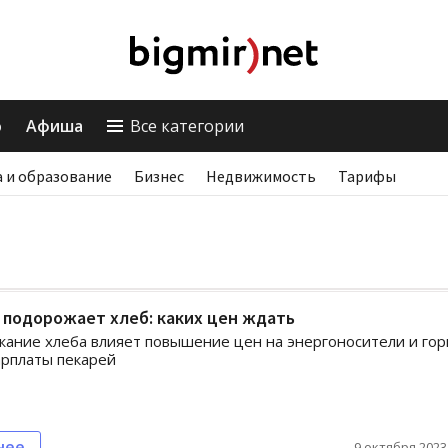
о
Афиша
Все категории
 и образование
Бизнес
Недвижимость
Тарифы
 подорожает хлеб: каких цен ждать
ание хлеба влияет повышение цен на энергоносители и го
арплаты пекарей
нее
9 октября 2023,