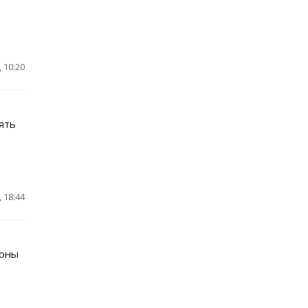
 10:20
ять
 18:44
роны