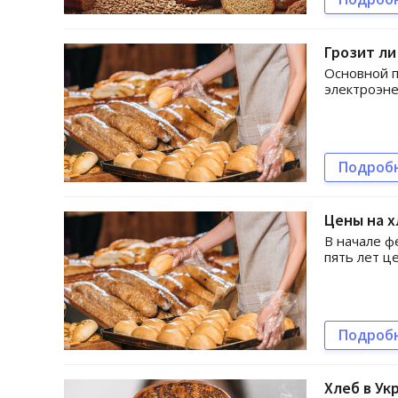
Грозит ли
Основной п
электроэн
Подроб
Цены на х
В начале ф
пять лет ц
Подроб
Хлеб в Ук