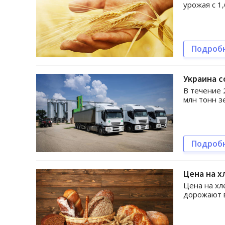
урожая с 1,
Подроб
Украина с
В течение 
млн тонн з
Подроб
Цена на х
Цена на хл
дорожают в