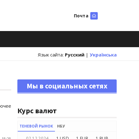
Почта
Искать
Язык сайта:
Русский
|
Українська
Мы в социальных сетях
рючее
Курс валют
ТЕНЕВОЙ РЫНОК
НБУ
02.12.2024
1 USD
1 EUR
1 RUB
 15:25