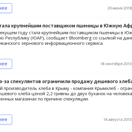
нее
20 июня 2018,
стала крупнейшим поставщиком пшеницы в Южную Аф
текущем году стала крупнейшим поставщиком пшеницы в Ю
ю Республику (ЮАР), сообщает Bloomberg со ссылкой на да
канского зернового информационного сервиса.
нее
18 сентября 2013,
з-за спекулянтов ограничили продажу дешевого хлеб
 производитель хлеба в Крыму - компания Крымхлеб - огра
шевого хлеба ценой 2,2 гривны до двух буханок на человека
енных магазинах по причине спекуляции.
нее
14 августа 2013,