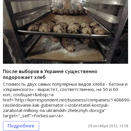
После выборов в Украине существенно
подорожает хлеб
Стоимость двух самых популярных видов хлеба - батона и
«Украинского» - вырастет, соответственно, на 50 и 60
коп., сообщает&nbsp;<a
href="http://korrespondent.net/business/companies/1408890-
rassledovanie-kak-gubernator-i-izobretatel-kostyuk-
zarabotal-milliony-na-ukrainskih-zheleznyh-doroga"
target="_self">Forbes.ua</a>.
Подробнее
29 октября 2012, 13:58