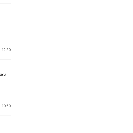
 12:30
яса
 10:50
х