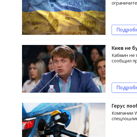
ограничите
Подроб
Киев не б
Кабмин не 
сообщил пр
Подроб
Герус поо
Компании W
спецпошли