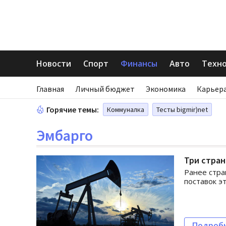
Новости
Спорт
Финансы
Авто
Техн
Главная
Личный бюджет
Экономика
Карьера
Горячие темы:
Коммуналка
Тесты bigmir)net
Эмбарго
Три стран
Ранее стра
поставок э
Подроб