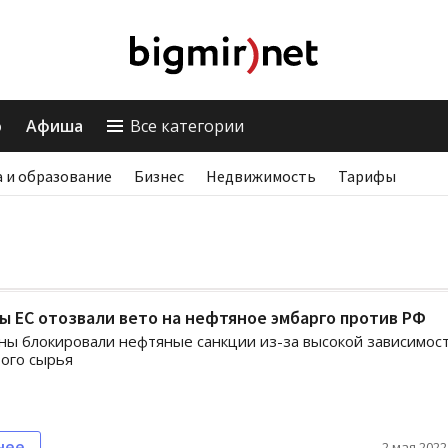
о
Афиша
Все категории
 и образование
Бизнес
Недвижимость
Тарифы
ы ЕС отозвали вето на нефтяное эмбарго против РФ
ны блокировали нефтяные санкции из-за высокой зависимост
того сырья
нее
2 мая 2022,