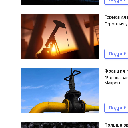
Германия
Германия у
Подроб
Франция п
"Европа зав
Макрон
Подроб
Польша вв