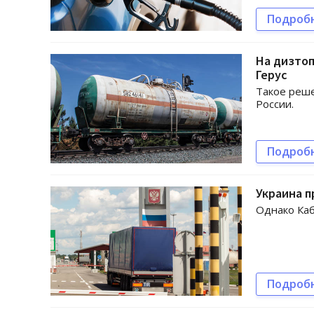
Подроб
На дизтоп
Герус
Такое реше
России.
Подроб
Украина п
Однако Каб
Подроб