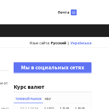
Почта
Искать
Язык сайта:
Русский
|
Українська
Мы в социальных сетях
и от
Курс валют
ТЕНЕВОЙ РЫНОК
НБУ
02.12.2024
1 USD
1 EUR
1 RUB
 08:32