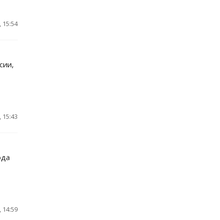
 15:54
сии,
 15:43
ода
 14:59