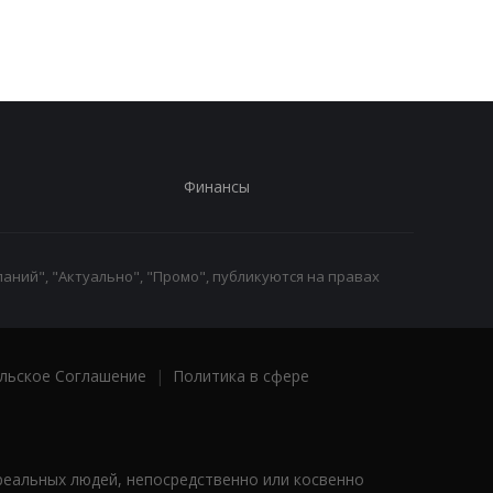
Финансы
аний", "Актуально", "Промо", публикуются на правах
льское Соглашение
|
Политика в сфере
реальных людей, непосредственно или косвенно