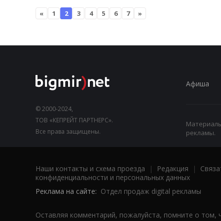
«
1
2
3
4
5
6
7
»
Афиша
© 2000-2024,
ТОВ «КЕПРЕЙТ ПАРТНЕРС».
Материалы,
Все права защищены.
рекламы.
Наши контакты и схема проезда
|
Редакция
|
Связа
конфиденциальности и персональных данных
Реклама на сайте:
Отдел продаж digital рекламы
Оставляя комментарий, пожалуйста, помните о том, 