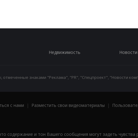
Недвижимость
Новости
 отмеченные знаками "Реклама", "PR", "Спецпроект", "Новости комп
ться с нами
|
Разместить свои видеоматериалы
|
Пользовате
что содержание и тон Вашего сообщения могут задеть чувства 