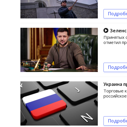
Подроб
Зеленск
Принятых с
отметил пр
Подроб
Украина п
Торговые к
российское
Подроб