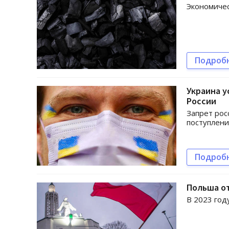
Экономичес
Подроб
Украина у
России
Запрет рос
поступлени
Подроб
Польша от
В 2023 год