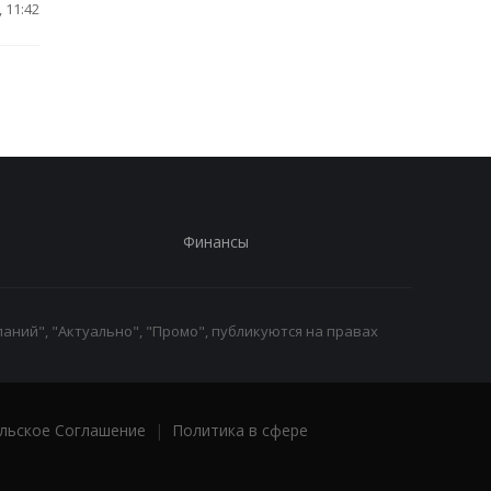
 11:42
Финансы
аний", "Актуально", "Промо", публикуются на правах
льское Соглашение
|
Политика в сфере