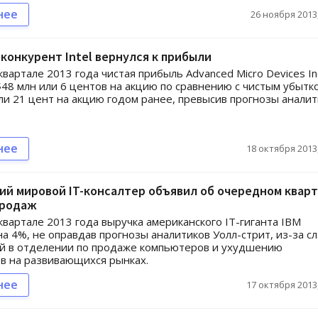
нее
26 ноября 2013,
конкурент Intel вернулся к прибыли
квартале 2013 года чистая прибыль Advanced Micro Devices In
$48 млн или 6 центов на акцию по сравнению с чистым убытк
ли 21 цент на акцию годом ранее, превысив прогнозы аналит
нее
18 октября 2013,
й мировой IT-консалтер объявил об очередном квар
продаж
квартале 2013 года выручка американского IT-гиганта IBM
на 4%, не оправдав прогнозы аналитиков Уолл-стрит, из-за с
й в отделении по продаже компьютеров и ухудшению
в на развивающихся рынках.
нее
17 октября 2013,