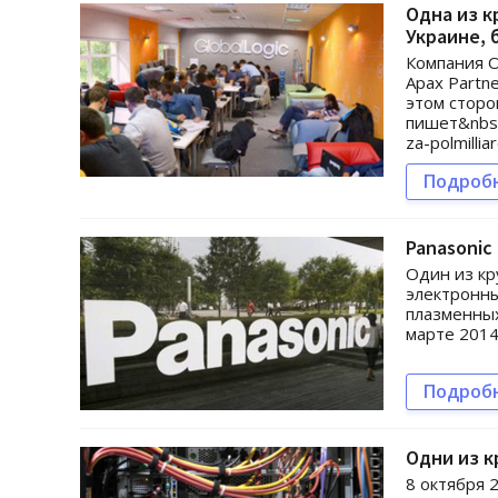
Одна из к
Украине, 
Компания O
Apax Partn
этом сторо
пишет&nbsp;
za-polmillia
Подроб
Panasonic
Один из кр
электронны
плазменных
марте 2014
Подроб
Одни из к
8 октября 