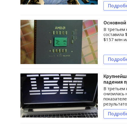
Подроб
Основной 
В третьем 
составила 
$157 млн и
Подроб
Крупнейши
падения 
В третьем 
снизилась 
показателе
результато
Подроб