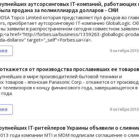
рупнейших аутсорсинговых IT-компаний, работающих 
была продана за полмиллиарда долларов - СМИ
DSA Topco Limited которая представляет пул фондов во главе
ers, приобретает аутсорсинговую IT-компанию GlobalLogic. Об
ны заявили в распространенном сегодня совместном заявлен
<a href="http://forbes.ua/business/1359263-globallogic-proda
rda-dollarov" target="_self">Forbes.ua</a>.
нее
9 октября 2013,
 откажется от производства прославивших ее товаро
упнейших в мире производителей бытовой техники и
х товаров - японская Panasonic Corp - откажется от производ
 телевизоров к концу финансового года, завершающегося в
 года.
нее
9 октября 2013,
рупнейших IT-ритейлеров Украины объявили о слияни
2013 года компании MTI и MDM подписали соглашение о слия