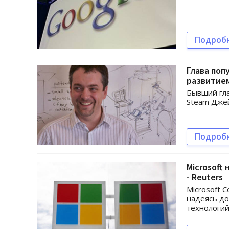
Подроб
Глава поп
развитием
Бывший гла
Steam Джей
Подроб
Microsoft
- Reuters
Microsoft 
надеясь до
технологий