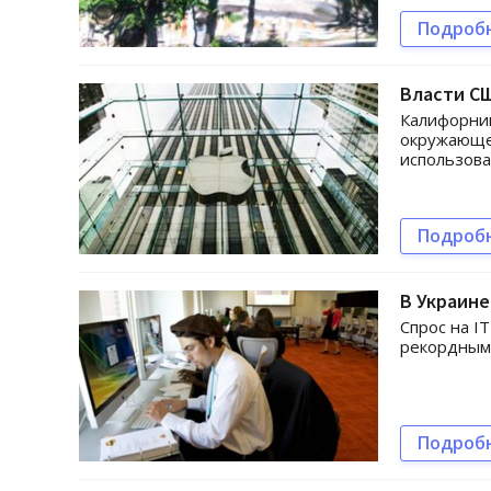
Подроб
Власти СШ
Калифорний
окружающей
использова
Подроб
В Украине
Спрос на I
рекордным
Подроб