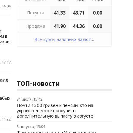
 14:04
41.33
43.71
0.00
Покупка
41.90
44.36
0.00
Продажа
c
ом в
Все курсы наличных валют...
иков.
 17:17
тале
ТОП-новости
лабых
31 июля, 15:42
Почти 1300 гривен к пенсии: кто из
украинцев может получить
дополнительную выплату в августе
 11:22
3 августа, 13:04
Фальшивые деньги в Украине: какие