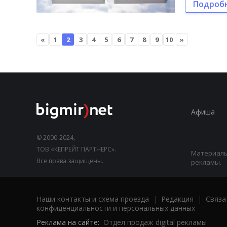
Подроб
«
1
2
3
4
5
6
7
8
9
10
»
Афиша
© 2000-2024,
ТОВ «КЕПРЕЙТ ПАРТНЕРС».
Материалы,
Все права защищены.
рекламы.
Наши контакты и схема проезда
|
Редакция
|
Связа
конфиденциальности и персональных данных
Реклама на сайте:
Отдел продаж digital рекламы