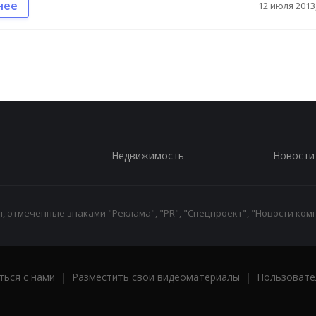
нее
12 июля 2013,
Недвижимость
Новости
 отмеченные знаками "Реклама", "PR", "Спецпроект", "Новости комп
ться с нами
|
Разместить свои видеоматериалы
|
Пользовате