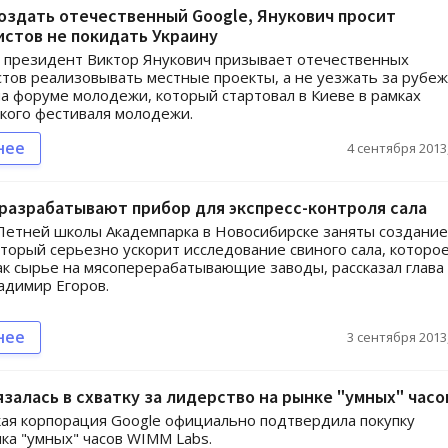
оздать отечественный Google, Янукович просит
стов не покидать Украину
 президент Виктор Янукович призывает отечественных
тов реализовывать местные проекты, а не уезжать за рубеж
на форуме молодежи, который стартовал в Киеве в рамках
кого фестиваля молодежи.
нее
4 сентября 2013,
разрабатывают прибор для экспресс-контроля сала
Летней школы Академпарка в Новосибирске заняты создани
оторый серьезно ускорит исследование свиного сала, которо
ак сырье на мясоперерабатывающие заводы, рассказал глава
адимир Егоров.
нее
3 сентября 2013,
язалась в схватку за лидерство на рынке "умных" часо
ая корпорация Google официально подтвердила покупку
ка "умных" часов WIMM Labs.