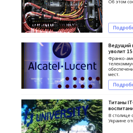
Об этом со
Подроб
Ведущий 
уволит 15
Франко-аме
телекомму
обеспечени
мест.
Подроб
Титаны IT
воспитан
В столице 
Украине от