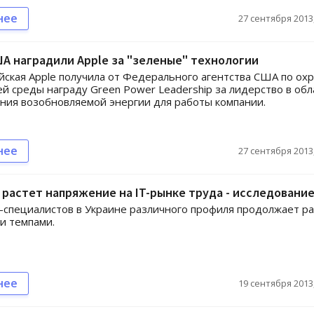
нее
27 сентября 2013,
А наградили Apple за "зеленые" технологии
ская Apple получила от Федерального агентства США по ох
 среды награду Green Power Leadership за лидерство в обл
ния возобновляемой энергии для работы компании.
нее
27 сентября 2013,
 растет напряжение на IT-рынке труда - исследовани
T-специалистов в Украине различного профиля продолжает р
и темпами.
нее
19 сентября 2013,