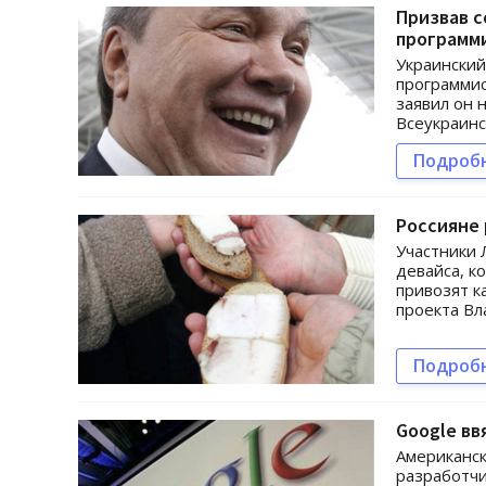
Призвав с
программи
Украинский
программис
заявил он 
Всеукраинс
Подроб
Россияне 
Участники 
девайса, к
привозят к
проекта Вл
Подроб
Google вв
Американск
разработчи