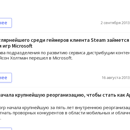
нее
2 сентября 2013,
улярнейшего среди геймеров клиента Steam займется
 игр Microsoft
ва подразделения по развитию сервиса дистрибуции конте
сон Холтман перешел в Microsoft.
нее
16 августа 2013,
 начала крупнейшую реорганизацию, чтобы стать как A
Corp начала крупнейшую за пять лет внутреннюю реорганиза
гнать проворных конкурентов в области мобильных и облач
.