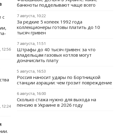
в
банкноты подделывают чаще всего
7 августа, 10:22
 с
За редкие 5 копеек 1992 года
коллекционеры готовы платить до 10
ии,
тысяч гривен
na-
7 августа, 11:51
 12:56
Штрафы до 40 тысяч гривен: за что
владельцам газовых котлов могут
доначислить плату
в
5 августа, 16:53
Россия наносит удары по Бортницкой
ства
станции аэрации: чем грозит повреждение
6 августа, 16:00
Сколько стажа нужно для выхода на
пенсию в Украине в 2026 году
 12:24
и
нии.