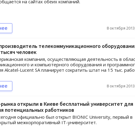
общается на сайтах обеих компаний.
нее
8 октября 2013,
производитель телекоммуникационного оборудовани
 тысяч человек
риканская компания, осуществляющая деятельность в обла
никационного и компьютерного оборудования и программно
я Alcatel-Lucent SA планирует сократить штат на 15 тыс. раб
нее
8 октября 2013,
-рынка открыли в Киеве бесплатный университет для
ия потенциальных работников
сегодня официально был открыт BIONIC University, первый в
крытый межкорпоративный IT-университет.