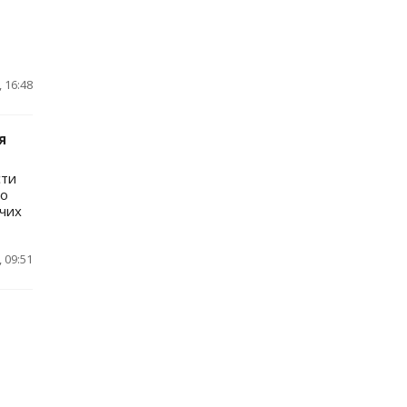
 16:48
я
сти
го
очих
 09:51