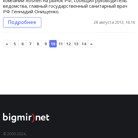
компании Roshen на рынок РФ, сообщил руководитель
ведомства, главный государственный санитарный врач
РФ Геннадий Онищенко.
Подробнее
28 августа 2013, 16:16
«
5
6
7
8
9
10
11
12
13
14
»
© 2000-2024,