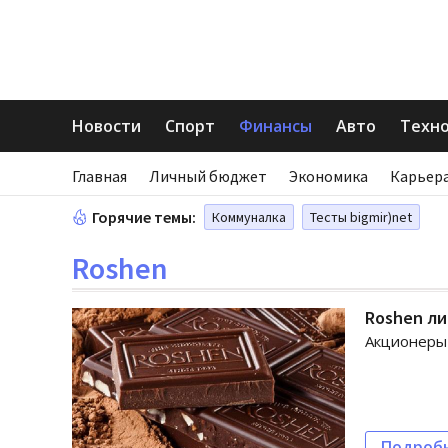
Новости
Спорт
Финансы
Авто
Техн
Главная
Личный бюджет
Экономика
Карьера
Горячие темы:
Коммуналка
Тесты bigmir)net
Roshen
Roshen л
Акционеры
Подроб