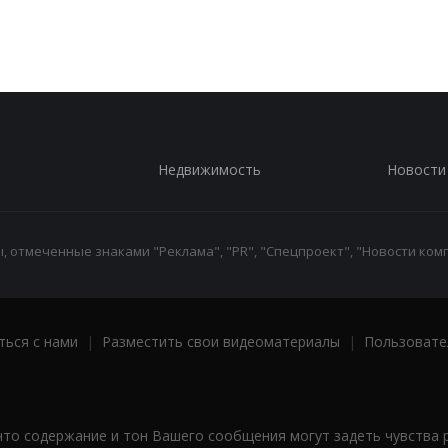
Недвижимость
Новости
 отмеченные знаками "Реклама", "PR", "Спецпроект", "Новости комп
ться с нами
|
Разместить свои видеоматериалы
|
Пользовате
что содержание и тон Вашего сообщения могут задеть чувства 