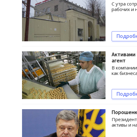
С утра сот
рабочих и 
Подроб
Активами
агент
В компании
как бизнеса
Подроб
Порошенко
Президент 
активы и н