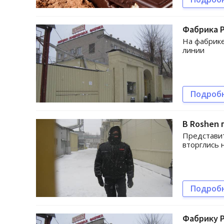
Фабрика 
На фабрике
линии
Подроб
В Roshen 
Представит
вторглись 
Подроб
Фабрику 