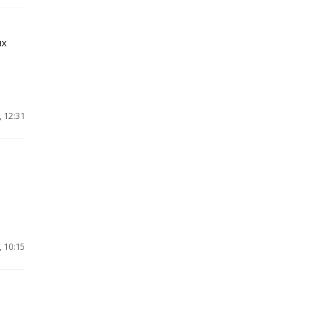
ых
 12:31
 10:15