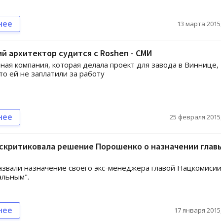
нее
13 марта 2015,
й архитектор судится с Roshen - СМИ
ная компания, которая делала проект для завода в Виннице,
что ей не заплатили за работу
нее
25 февраля 2015,
аскритиковала решение Порошенко о назначении глав
азвали назначение своего экс-менеджера главой Нацкомиси
альным".
нее
17 января 2015,