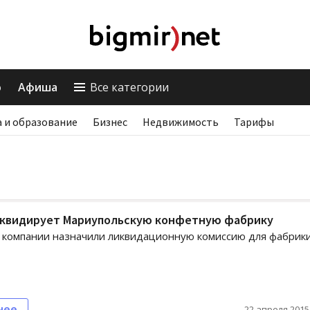
о
Афиша
Все категории
 и образование
Бизнес
Недвижимость
Тарифы
иквидирует Мариупольскую конфетную фабрику
 компании назначили ликвидационную комиссию для фабрик
нее
22 апреля 2015,