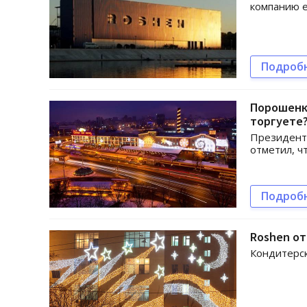
компанию е
Подроб
Порошенко
торгуете
Президент 
отметил, ч
Подроб
Roshen о
Кондитерск