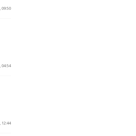
 09:50
 04:54
 12:44