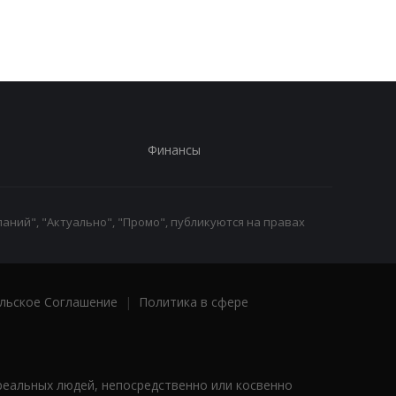
Финансы
аний", "Актуально", "Промо", публикуются на правах
льское Соглашение
|
Политика в сфере
реальных людей, непосредственно или косвенно