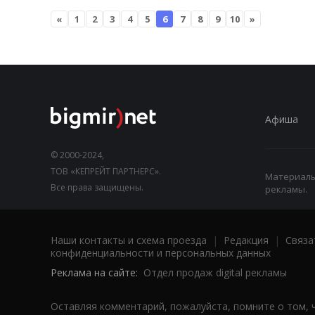
«
1
2
3
4
5
6
7
8
9
10
»
Афиша
© 2000-2024,
ТОВ «КЕПРЕЙТ ПАРТНЕРС».
Материалы,
Все права защищены.
рекламы.
Наши контакты и схема проезда
|
Редакция
|
Связа
конфиденциальности и персональных данных
Реклама на сайте:
Отдел продаж digital рекламы
Оставляя комментарий, пожалуйста, помните о том, 