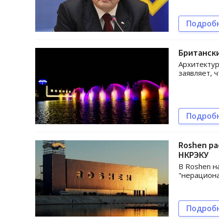
Подроб
Британски
Архитектур
заявляет, 
Подроб
Roshen р
НКРЭКУ
В Roshen н
"нерацион
Подроб