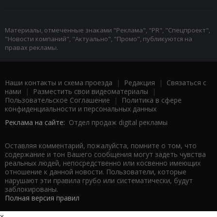
Материалы, отмеченные знаками "Реклама", "PR", "Спецпроект",
"Новости компаний", "Актуально", "Промо", публикуются на
правах рекламы.
Наши контакты и схема проезда
|
Редакция
|
Связаться с
нами
|
Разместить свои видеоматериалы
|
Пользовательское Соглашение
|
Политика в сфере
конфиденциальности и персональных данных
Реклама на сайте:
Отдел продаж digital рекламы
Оставляя комментарий, пожалуйста, помните о том, что
содержание и тон Вашего сообщения могут задеть чувства
реальных людей, непосредственно или косвенно имеющих
отношение к данной новости. Пользователи, которые
нарушают эти правила грубо или систематически, будут
заблокированы.
Полная версия правил
x